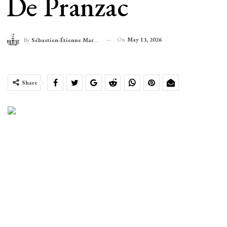
De Pranzac
On
May 13, 2026
By
Sébastien-Étienne Marechal
Share