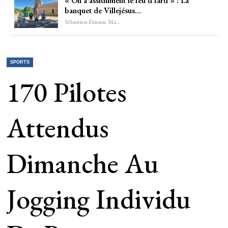
« On a assidûment le feu d’fard » : La
banquet de Villejésus…
Sébastien-Étienne Marechal
SPORTS
170 Pilotes
Attendus
Dimanche Au
Jogging Individu