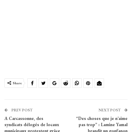
Share
PREV POST
NEXT POST
A Carcassonne, des
“Des choses que je n’aime
syndicats délogés de locaux
pas trop” : Lamine Yamal
municipaux protestent grâce
brandit un gonfanon