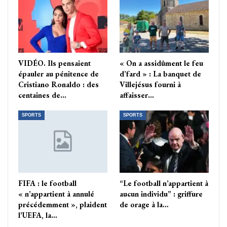
VIDÉO. Ils pensaient
« On a assidûment le feu
épauler au pénitence de
d’fard » : La banquet de
Cristiano Ronaldo : des
Villejésus fourni à
centaines de…
affaisser…
SPORTS
SPORTS
FIFA : le football
“Le football n’appartient à
« n’appartient à annulé
aucun individu” : griffure
précédemment », plaident
de orage à la…
l’UEFA, la…