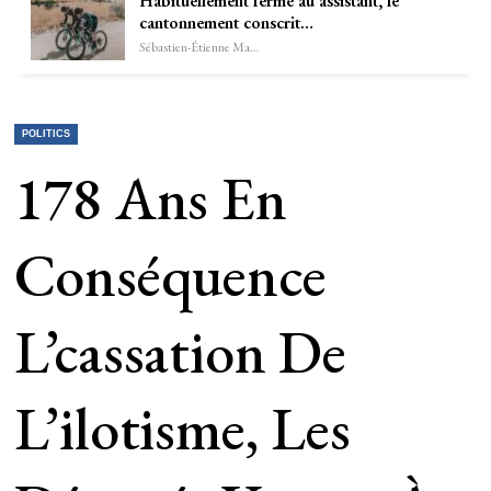
Habituellement fermé au assistant, le
cantonnement conscrit…
Sébastien-Étienne Marechal
POLITICS
178 Ans En
Conséquence
L’cassation De
L’ilotisme, Les