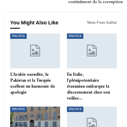
continûment de la corruption
You Might Also Like
More From Author
POLITICS
POLITICS
L’Arabie saoudite, le
En Italie,
Pakistan et la Turquie
l’plénipotentiaire
scellent un harmonie de
étasunien embarque la
apologie
discernement chez son
voilier…
POLITICS
POLITICS