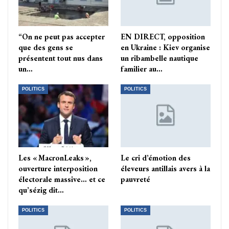
“On ne peut pas accepter
EN DIRECT, opposition
que des gens se
en Ukraine : Kiev organise
présentent tout nus dans
un ribambelle nautique
un…
familier au…
POLITICS
POLITICS
Les « MacronLeaks »,
Le cri d’émotion des
ouverture interposition
éleveurs antillais avers à la
électorale massive… et ce
pauvreté
qu’sézig dit…
POLITICS
POLITICS