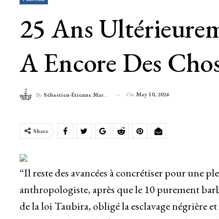
25 Ans Ultérieurem
A Encore Des Chos
On
May 10, 2026
By
Sébastien-Étienne Marechal
Share
“Il reste des avancées à concrétiser pour une pl
anthropologiste, après que le 10 purement barbe
de la loi Taubira, obligé la esclavage négrière