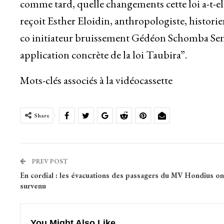
comme tard, quelle changements cette loi a-t-ell
reçoit Esther Eloidin, anthropologiste, historien
co initiateur bruissement Gédéon Schomba Seng
application concrète de la loi Taubira”.
Mots-clés associés à la vidéocassette
Share
PREV POST
En cordial : les évacuations des passagers du MV Hondius on
survenu
You Might Also Like