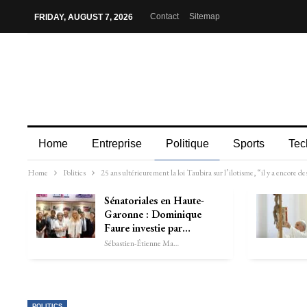
Contact
Sitemap
FRIDAY, AUGUST 7, 2026
Home
Entreprise
Politique
Sports
Tec
Home
Politics
25 ans ultérieurement la loi Taubira sur l’ilotisme, “il y a encore de
Sénatoriales en Haute-
Garonne : Dominique
Faure investie par…
Sébastien-Étienne Marechal
POLITICS