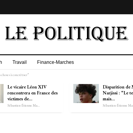
h
Travail
Finance-Marches
s choses à concrétiser”
Le vicaire Léon XIV
Disparition de
rencontrera en France des
Narjissi : “Le 
victimes de…
mais…
Sébastien-Étienne Marechal
Séb