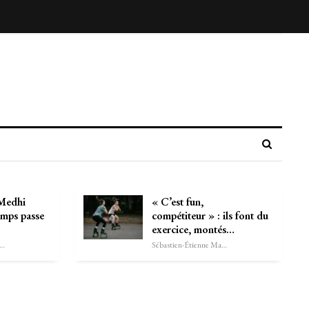
 Medhi
« C’est fun,
temps passe
compétiteur » : ils font du
exercice, montés…
astien-Étienne Marechal
Sébastien-Étienne Marechal