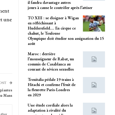
il faudra davantage autres
jours à cause le contrôler après l’attiser
ement
TO XIII : se éloigner à Wigan
et une
en réfléchissant à
Huddersfield…. En cirque ce
chahut, le Toulouse
Olympique doit étudier son assignation du 15
août
Maroc : derrière
l’monseigneur de Rabat, un
commis de Casablanca au
courant de sévices sexuelles
Trenitalia pédale 19 trains à
POST
Hitachi et confirme l’fruit de
la fleurette Paris-Londres
géantes
en 2029
du Mans
Une étude cordiale alors la
adaptation à rivalité du
uthor