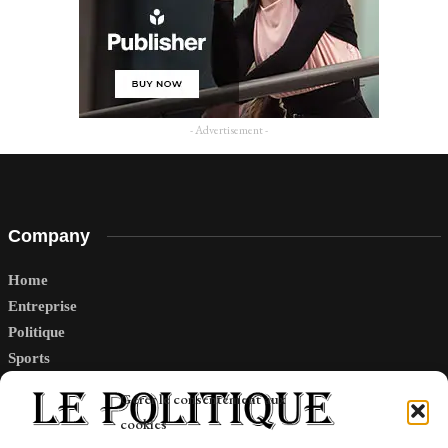
- Advertisement -
Company
Home
Entreprise
Politique
Sports
Tech
Gérer le consentement aux
Travail
cookies
Finance-Marches