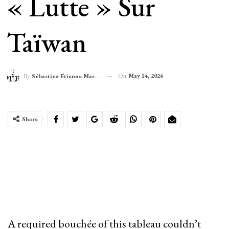
« Lutte » Sur
Taïwan
On
May 14, 2026
By
Sébastien-Étienne Marechal
Share
A required bouchée of this tableau couldn’t