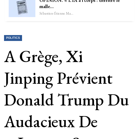
OPINION. « L’IA à l’corps : derrière le
malle…
Sébastien-Étienne Marechal
POLITICS
A Grège, Xi
Jinping Prévient
Donald Trump Du
Audacieux De