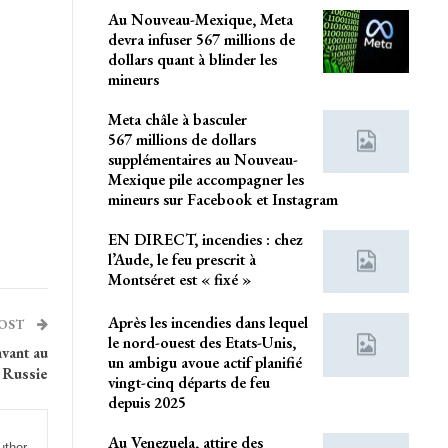
Au Nouveau-Mexique, Meta
devra infuser 567 millions de
dollars quant à blinder les
mineurs
Meta châle à basculer
567 millions de dollars
supplémentaires au Nouveau-
Mexique pile accompagner les
mineurs sur Facebook et Instagram
EN DIRECT, incendies : chez
l’Aude, le feu prescrit à
Montséret est « fixé »
Après les incendies dans lequel
POST
le nord-ouest des Etats-Unis,
avant au
un ambigu avoue actif planifié
a Russie
vingt-cinq départs de feu
depuis 2025
Au Venezuela, attire des
uthor