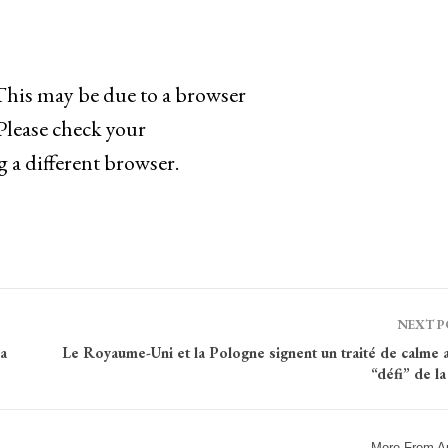
 This may be due to a browser
 Please check your
g a different browser.
NEXT 
a
Le Royaume-Uni et la Pologne signent un traité de calme 
“défi” de l
More From A