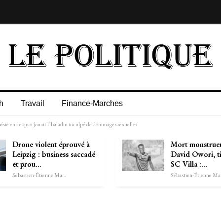
h
Travail
Finance-Marches
ésie entre quoi jouait l’baladin inculpé de dommages sexuelles
Drone violent éprouvé à
Mort monstrue
Leipzig : business saccadé
David Owori, t
et prou…
SC Villa :…
Sébastien-Étienne Marechal
Séb