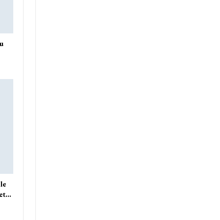
du
le
 et…