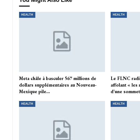
You Might Also Like
HEALTH
HEALTH
Meta châle à basculer 567 millions de
Le FLNC radic
dollars supplémentaires au Nouveau-
affolant « le
Mexique pile…
d’une somme
HEALTH
HEALTH