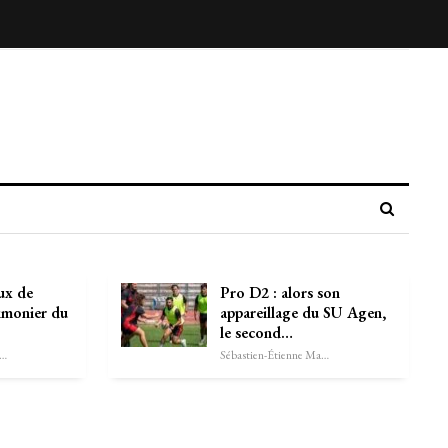
ux de
Pro D2 : alors son
imonier du
appareillage du SU Agen,
le second…
astien-Étienne Marechal
Sébastien-Étienne Marechal