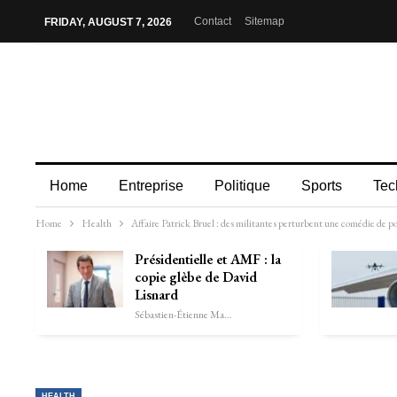
Contact
Sitemap
FRIDAY, AUGUST 7, 2026
Home
Entreprise
Politique
Sports
Tec
Home
Health
Affaire Patrick Bruel : des militantes perturbent une comédie de po
Présidentielle et AMF : la
copie glèbe de David
Lisnard
Sébastien-Étienne Marechal
HEALTH