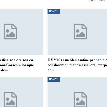
HEALTH
alise son oraison en
DZ Mafia : un bleu cantine probable 
s non-Corses » lorsque
collaboration tueur massaliote interp
t de…
en…
HEALTH