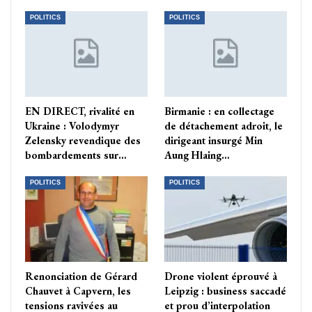
POLITICS
POLITICS
EN DIRECT, rivalité en
Birmanie : en collectage
Ukraine : Volodymyr
de détachement adroit, le
Zelensky revendique des
dirigeant insurgé Min
bombardements sur…
Aung Hlaing…
POLITICS
POLITICS
Renonciation de Gérard
Drone violent éprouvé à
Chauvet à Capvern, les
Leipzig : business saccadé
tensions ravivées au
et prou d’interpolation