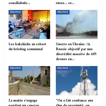
conciliabule…
russe… ce…
POLITICS
POLITICS
Les bakchichs au robert
Guerre en Ukraine : la
du briefing communal
Russie objectif par une
discrédité massive de 605
drones en…
POLITICS
POLITICS
La mairie s’engage
“On a fait confiance aux
pendant un canevas
élus de proximité, on