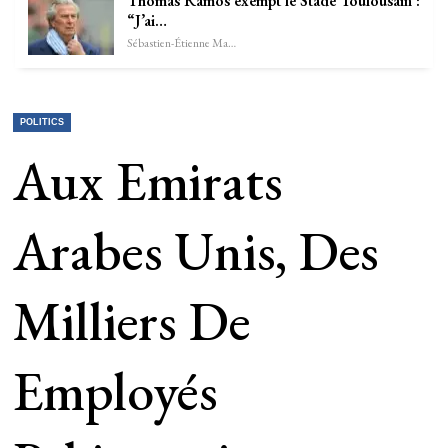
Thomas Ramos exempt le Stade Toulousain :
“J’ai…
Sébastien-Étienne Marechal
POLITICS
Aux Emirats
Arabes Unis, Des
Milliers De
Employés