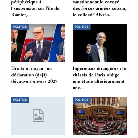
périphérique à
sanctionnent le envoyé
l’suspension sur l’île du
des forces armées cubain,
Ramier,…
le collectif Alvaro…
POLITICS
POLITICS
Droite et noyau : un
Ingérences étrangères : le
déclaration (déjà)
châssis de Paris oblige
découvert envers 2027
une étude ultérieurement
une…
POLITICS
POLITICS