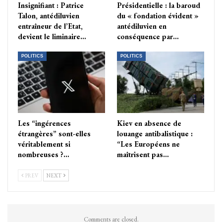
Insignifiant : Patrice
Présidentielle : la baroud
Talon, antédiluvien
du « fondation évident »
entraîneur de l’Etat,
antédiluvien en
devient le liminaire…
conséquence par…
POLITICS
POLITICS
Les “ingérences
Kiev en absence de
étrangères” sont-elles
louange antibalistique :
véritablement si
“Les Européens ne
nombreuses ?…
maîtrisent pas…
PREV
NEXT
Comments are closed.