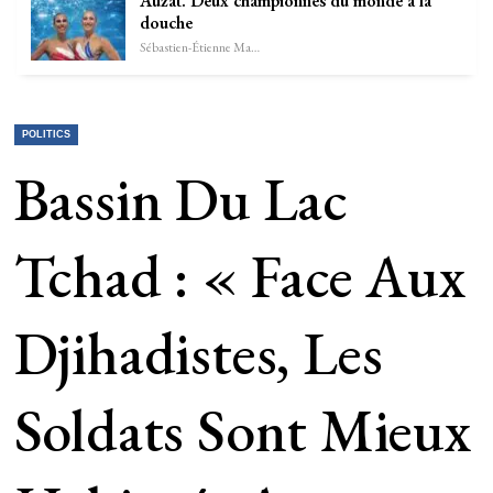
Auzat. Deux championnes du monde à la
douche
Sébastien-Étienne Marechal
POLITICS
Bassin Du Lac
Tchad : « Face Aux
Djihadistes, Les
Soldats Sont Mieux