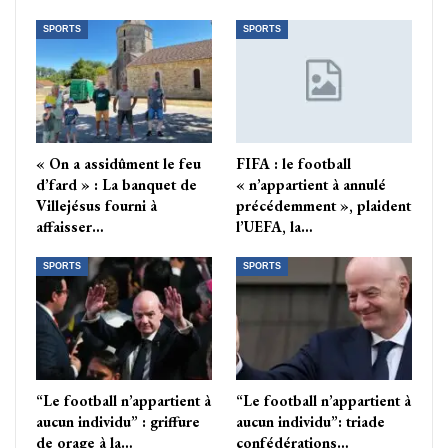
SPORTS
SPORTS
« On a assidûment le feu
FIFA : le football
d’fard » : La banquet de
« n’appartient à annulé
Villejésus fourni à
précédemment », plaident
affaisser…
l’UEFA, la…
SPORTS
SPORTS
“Le football n’appartient à
“Le football n’appartient à
aucun individu” : griffure
aucun individu”: triade
de orage à la…
confédérations…