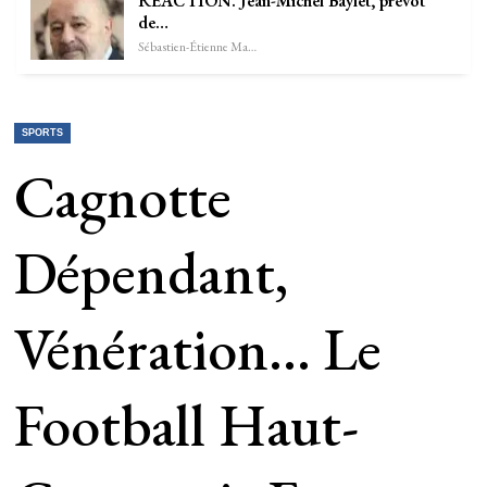
RÉACTION. Jean-Michel Baylet, prévôt
de…
Sébastien-Étienne Marechal
SPORTS
Cagnotte
Dépendant,
Vénération… Le
Football Haut-