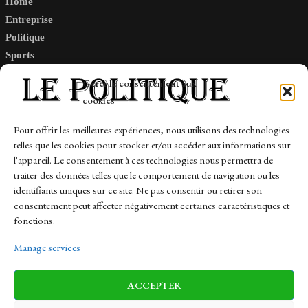
Home
Entreprise
Politique
Sports
Tech
Gérer le consentement aux
Travail
cookies
Finance-Marches
Pour offrir les meilleures expériences, nous utilisons des technologies
telles que les cookies pour stocker et/ou accéder aux informations sur
Links
l'appareil. Le consentement à ces technologies nous permettra de
traiter des données telles que le comportement de navigation ou les
Contact
identifiants uniques sur ce site. Ne pas consentir ou retirer son
Sitemap
consentement peut affecter négativement certaines caractéristiques et
fonctions.
Manage services
News
Finance-Marches
Politics
ACCEPTER
Business
Tech
Health
Sports
Travel