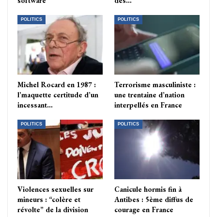
software
des…
POLITICS
POLITICS
Michel Rocard en 1987 :
Terrorisme masculiniste :
l’maquette certitude d’un
une trentaine d’nation
incessant…
interpellés en France
POLITICS
POLITICS
Violences sexuelles sur
Canicule hormis fin à
mineurs : “colère et
Antibes : 5ème diffus de
révolte” de la division
courage en France