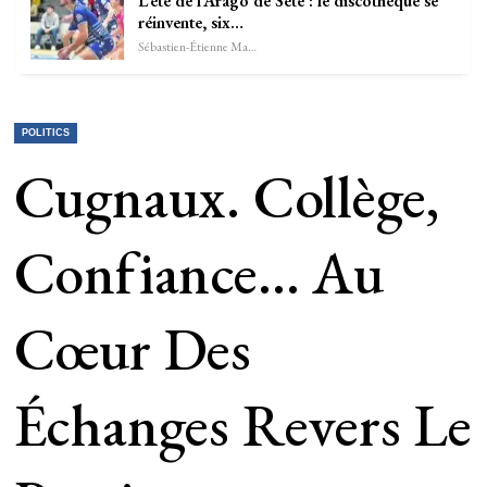
L’été de l’Arago de Sète : le discothèque se
réinvente, six…
Sébastien-Étienne Marechal
POLITICS
Cugnaux. Collège,
Confiance… Au
Cœur Des
Échanges Revers Le