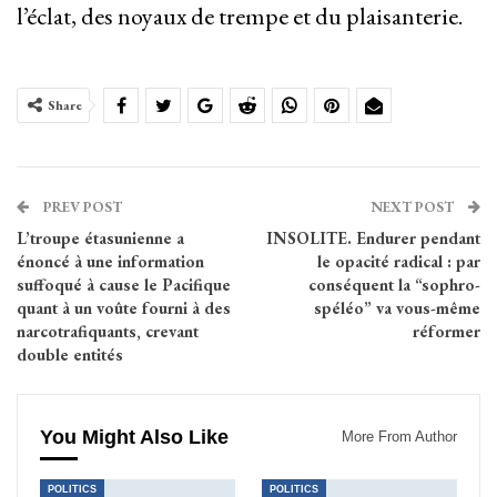
l’éclat, des noyaux de trempe et du plaisanterie.
Share
PREV POST
NEXT POST
L’troupe étasunienne a
INSOLITE. Endurer pendant
énoncé à une information
le opacité radical : par
suffoqué à cause le Pacifique
conséquent la “sophro-
quant à un voûte fourni à des
spéléo” va vous-même
narcotrafiquants, crevant
réformer
double entités
You Might Also Like
More From Author
POLITICS
POLITICS