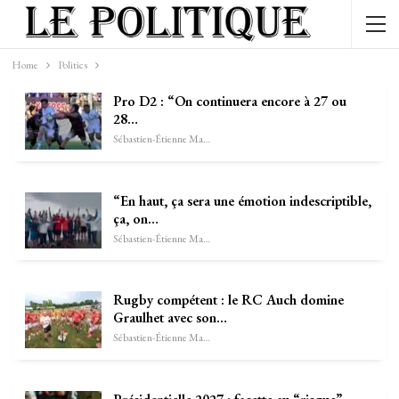
Home
Politics
Pro D2 : “On continuera encore à 27 ou
28…
Sébastien-Étienne Marechal
“En haut, ça sera une émotion indescriptible,
ça, on…
Sébastien-Étienne Marechal
Rugby compétent : le RC Auch domine
Graulhet avec son…
Sébastien-Étienne Marechal