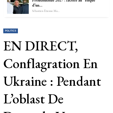
Présidentielle 2027 : facette au “risque”
d’un…
Sébastien-Étienne Marechal
POLITICS
EN DIRECT,
Conflagration En
Ukraine : Pendant
L’oblast De