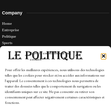
Company
Home
Entreprise
Politique
Sports
Tech
Gérer le consentement aux
Travail
cookies
Finance-Marches
Pour offrir les meilleures expériences, nous utilisons des technologies
telles que les cookies pour stocker et/ou accéder aux informations sur
Links
l'appareil. Le consentement à ces technologies nous permettra de
traiter des données telles que le comportement de navigation ou les
Contact
identifiants uniques sur ce site. Ne pas consentir ou retirer son
consentement peut affecter négativement certaines caractéristiques et
Sitemap
fonctions.