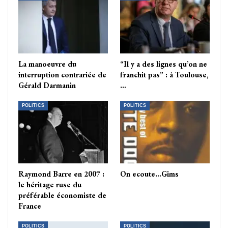
La manoeuvre du
“Il y a des lignes qu’on ne
interruption contrariée de
franchit pas” : à Toulouse,
Gérald Darmanin
…
POLITICS
POLITICS
Raymond Barre en 2007 :
On ecoute…Gims
le héritage ruse du
préférable économiste de
France
POLITICS
POLITICS