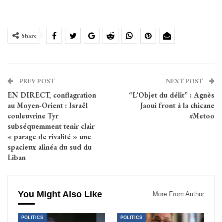
Share
PREV POST
NEXT POST
EN DIRECT, conflagration
“L’Objet du délit” : Agnès
au Moyen-Orient : Israël
Jaoui front à la chicane
couleuvrine Tyr
#Metoo
subséquemment tenir clair
« parage de rivalité » une
spacieux alinéa du sud du
Liban
You Might Also Like
More From Author
POLITICS
POLITICS