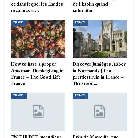
et dans lequel les Landes
de l’kaolin quand
reconnus « …
coloration
TRAVEL
TRAVEL
How to have a proper
Discover Jumièges Abbey
American Thanksgiving in
in Normandy | The
France – The Good Life
prettiest ruin in France –
France
The Good…
TRAVEL
TRAVEL
EN DIRECT, incendies :
Près de Marseille, une