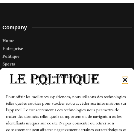
Company
Home
Entreprise
Politique
Sports
Tech
Gérer le consentement aux
Travail
cookies
Finance-Marches
Pour offrir les meilleures expériences, nous utilisons des technologies
telles que les cookies pour stocker et/ou accéder aux informations sur
Links
l'appareil. Le consentement à ces technologies nous permettra de
traiter des données telles que le comportement de navigation ou les
Contact
identifiants uniques sur ce site. Ne pas consentir ou retirer son
Sitemap
consentement peut affecter négativement certaines caractéristiques et