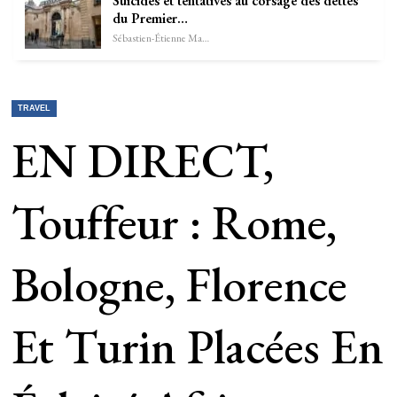
Suicides et tentatives au corsage des dettes
du Premier…
Sébastien-Étienne Marechal
TRAVEL
EN DIRECT,
Touffeur : Rome,
Bologne, Florence
Et Turin Placées En