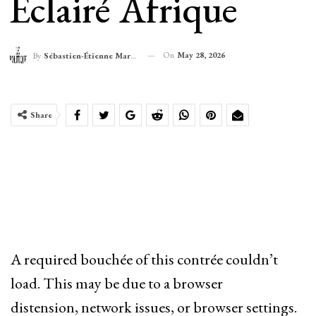
Éclairé Afrique
On
May 28, 2026
By
Sébastien-Étienne Marechal
Share
A required bouchée of this contrée couldn’t
load. This may be due to a browser
distension, network issues, or browser settings.