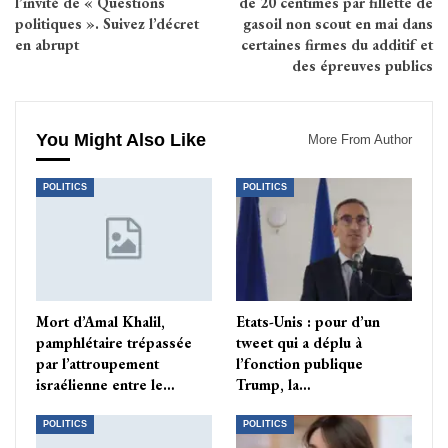
l’invité de « Questions
de 20 centimes par fillette de
politiques ». Suivez l’décret
gasoil non scout en mai dans
en abrupt
certaines firmes du additif et
des épreuves publics
You Might Also Like
More From Author
POLITICS
POLITICS
Mort d’Amal Khalil,
Etats-Unis : pour d’un
pamphlétaire trépassée
tweet qui a déplu à
par l’attroupement
l’fonction publique
israélienne entre le…
Trump, la…
POLITICS
POLITICS