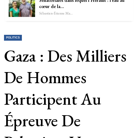
Sénatoriales dans lequel l’Hérault : l’eau au
cœur de la…
Sébastien-Étienne Marechal
POLITICS
Gaza : Des Milliers
De Hommes
Participent Au
Épreuve De