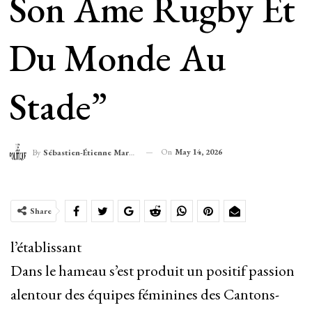
Son Âme Rugby Et
Du Monde Au
Stade”
On
May 14, 2026
By
Sébastien-Étienne Marechal
Share
l’établissant
Dans le hameau s’est produit un positif passion
alentour des équipes féminines des Cantons-