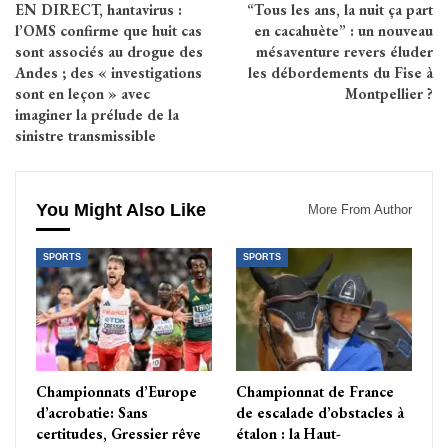
EN DIRECT, hantavirus :
“Tous les ans, la nuit ça part
l’OMS confirme que huit cas
en cacahuète” : un nouveau
sont associés au drogue des
mésaventure revers éluder
Andes ; des « investigations
les débordements du Fise à
sont en leçon » avec
Montpellier ?
imaginer la prélude de la
sinistre transmissible
You Might Also Like
More From Author
SPORTS
SPORTS
Championnats d’Europe
Championnat de France
d’acrobatie: Sans
de escalade d’obstacles à
certitudes, Gressier rêve
étalon : la Haut-