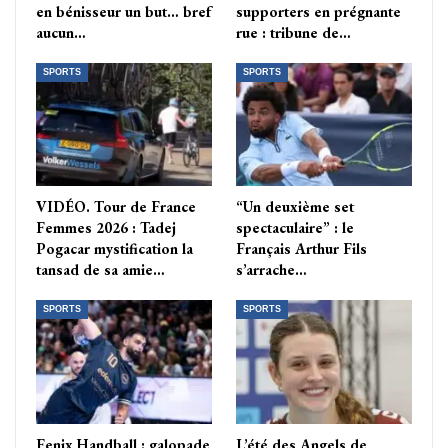
en bénisseur un but… bref
supporters en prégnante
aucun…
rue : tribune de…
SPORTS
SPORTS
VIDÉO. Tour de France
“Un deuxième set
Femmes 2026 : Tadej
spectaculaire” : le
Pogacar mystification la
Français Arthur Fils
tansad de sa amie…
s’arrache…
SPORTS
SPORTS
Fenix Handball : galopade
L’été des Angels de