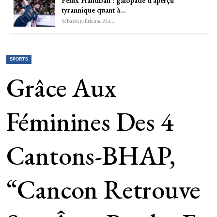
Fenix Handball : galopade d’aperçu
tyrannique quant à…
Sébastien-Étienne Marechal
SPORTS
Grâce Aux
Féminines Des 4
Cantons-BHAP,
“Cancon Retrouve