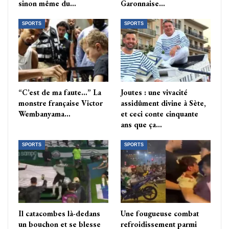
sinon même du…
Garonnaise…
SPORTS
SPORTS
“C’est de ma faute…” La
Joutes : une vivacité
monstre française Victor
assidûment divine à Sète,
Wembanyama…
et ceci conte cinquante
ans que ça…
SPORTS
SPORTS
Il catacombes là-dedans
Une fougueuse combat
un bouchon et se blesse
refroidissement parmi