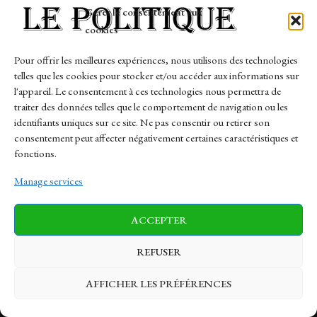
Tech
Gérer le consentement aux
Travail
cookies
Finance-Marches
Pour offrir les meilleures expériences, nous utilisons des technologies
telles que les cookies pour stocker et/ou accéder aux informations sur
Links
l'appareil. Le consentement à ces technologies nous permettra de
traiter des données telles que le comportement de navigation ou les
Contact
identifiants uniques sur ce site. Ne pas consentir ou retirer son
Sitemap
consentement peut affecter négativement certaines caractéristiques et
fonctions.
Manage services
News
Finance-Marches
Politics
ACCEPTER
Business
Tech
Health
Sports
Travel
REFUSER
AFFICHER LES PRÉFÉRENCES
© 1997-2026 - lepolitique.net. All Rights Reserved.