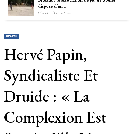
Brossac : le association de jeu de boules
dispose d’un…
Sébastien-Étienne Marechal
HEALTH
Hervé Papin,
Syndicaliste Et
Druide : « La
Complexion Est