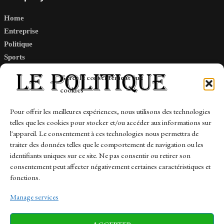
Home
Entreprise
Politique
Sports
Tech
Gérer le consentement aux
Travail
cookies
Finance-Marches
Pour offrir les meilleures expériences, nous utilisons des technologies
telles que les cookies pour stocker et/ou accéder aux informations sur
Links
l'appareil. Le consentement à ces technologies nous permettra de
traiter des données telles que le comportement de navigation ou les
Contact
identifiants uniques sur ce site. Ne pas consentir ou retirer son
consentement peut affecter négativement certaines caractéristiques et
Sitemap
fonctions.
Manage services
News
Finance-Marches
Politics