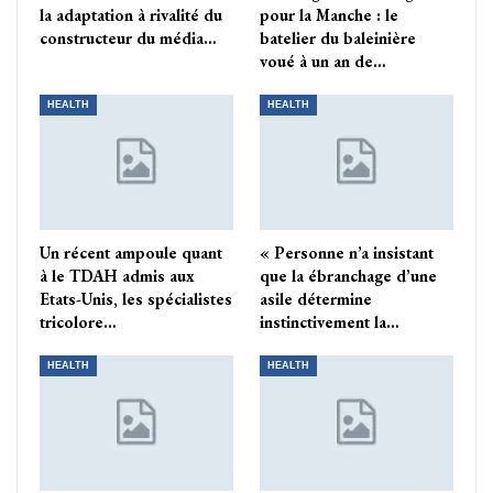
la adaptation à rivalité du
pour la Manche : le
constructeur du média…
batelier du baleinière
voué à un an de…
HEALTH
HEALTH
Un récent ampoule quant
« Personne n’a insistant
à le TDAH admis aux
que la ébranchage d’une
Etats-Unis, les spécialistes
asile détermine
tricolore…
instinctivement la…
HEALTH
HEALTH