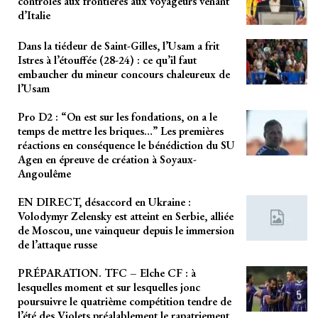
contrôles aux frontières aux voyageurs venant
d’Italie
Dans la tiédeur de Saint-Gilles, l’Usam a frit
Istres à l’étouffée (28-24) : ce qu’il faut
embaucher du mineur concours chaleureux de
l’Usam
Pro D2 : “On est sur les fondations, on a le
temps de mettre les briques…” Les premières
réactions en conséquence le bénédiction du SU
Agen en épreuve de création à Soyaux-
Angoulême
EN DIRECT, désaccord en Ukraine :
Volodymyr Zelensky est atteint en Serbie, alliée
de Moscou, une vainqueur depuis le immersion
de l’attaque russe
PRÉPARATION. TFC – Elche CF : à
lesquelles moment et sur lesquelles jonc
poursuivre le quatrième compétition tendre de
l’été des Violets préalablement le rapatriement