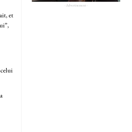
- Advertisement -
it, et
ui”,
celui
la