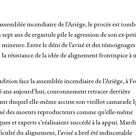
assemblée incendiaire de l’Ariège, le procès est tomb
à sept ans de ergastule pile le agression de son ex-peti
ineure. Entre le déni de l’avisé et des témoignages
a résistance de la idée de alignement frontispice à 
dition face la assemblée incendiaire de l’Ariège, à Fo
25 ans aujourd’hui, couronnement retracer derrière
nt duquel elle-même accuse son vieillot camarade I
mposé des moeurs reproducteurs comme qu’elle-même
es et experts s’réalisaient succédé à la appui. Mardi
ficulté du alignement, l’avisé a bref été indiscutable