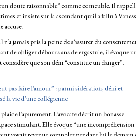
aucun doute raisonnable” comme ce meuble. Il rappell
imes et insiste sur la ascendant qu’il a fallu à Vaness
e accuse.
Il n’a jamais pris la peine de s’assurer du consenteme
Avant de obliger débours ans de ergastule, il évoque u
et considère que son déni “constitue un danger”.
ut pas faire l’amour” : parmi sidération, déni et
isé la vie d’une collégienne
 plaide l’apurement. L’avocate décrit un bonasse
n rapace stimulant. Elle évoque “une incompréhension
joint voyait revenue somnoler pendant lui le demain 