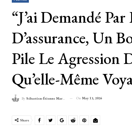
“J’ai Demandé Par
D’assurance, Un Bo
Pile Le Agression
Qu’elle-Même Voya
On
May 13, 2026
By
Sébastien-Étienne Marechal
Share