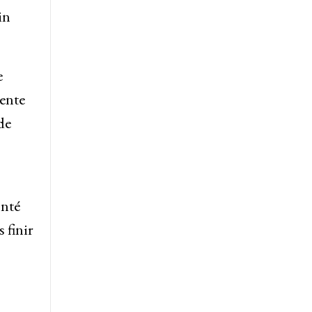
in
e
sente
de
onté
 finir