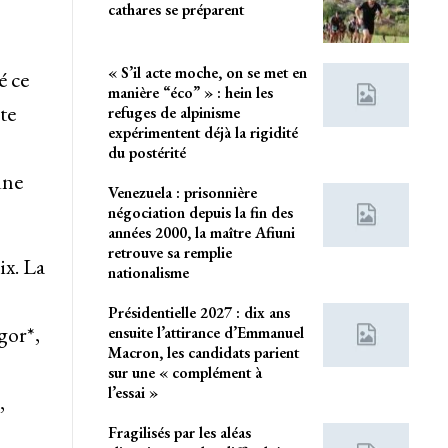
cathares se préparent
« S’il acte moche, on se met en
é ce
manière “éco” » : hein les
te
refuges de alpinisme
expérimentent déjà la rigidité
du postérité
une
Venezuela : prisonnière
négociation depuis la fin des
années 2000, la maître Afiuni
retrouve sa remplie
ix. La
nationalisme
Présidentielle 2027 : dix ans
gor*,
ensuite l’attirance d’Emmanuel
Macron, les candidats parient
sur une « complément à
l’essai »
,
Fragilisés par les aléas