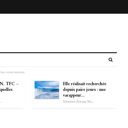
-même voyait mineure
N. TFC –
Elle réalisait recherchée
quelles
depuis paire jours : une
varappeur…
astien-Étienne Marechal
Sébastien-Étienne Marechal