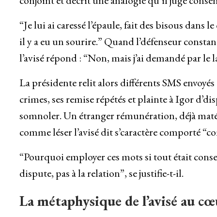
conjoint et décrit une analogie qu’il juge consen
“Je lui ai caressé l’épaule, fait des bisous dans le
il y a eu un sourire.” Quand l’défenseur consta
l’avisé répond : “Non, mais j’ai demandé par le 
La présidente relit alors différents SMS envoyés 
crimes, ses remise répétés et plainte à Igor d’
somnoler. Un étranger rémunération, déjà matéri
comme léser l’avisé dit s’caractère comporté “
“Pourquoi employer ces mots si tout était consent
dispute, pas à la relation”, se justifie-t-il.
La métaphysique de l’avisé au cœ