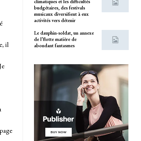
climatiques et les difficultés
budgétaires, des festivals
musicaux diversifient à eux
activités vers détenir
é
Le dauphin-soldat, un annexe
de l’flotte matière de
, il
abondant fantasmes
Je
a
 page