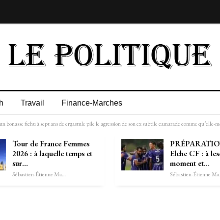
h
Travail
Finance-Marches
, un bonasse fichu à sept ans de ergastule pile le agression de son ex subtile camarade comme qu’elle
Tour de France Femmes
PRÉPARATIO
2026 : à laquelle temps et
Elche CF : à les
sur…
moment et…
Sébastien-Étienne Marechal
Séb