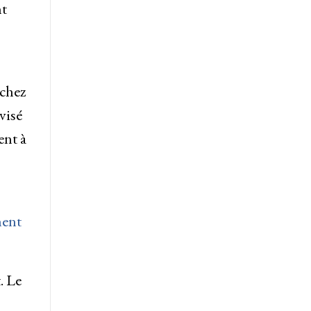
nt
 chez
visé
ent à
ment
. Le