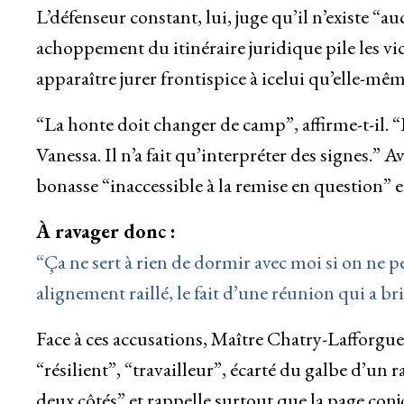
L’défenseur constant, lui, juge qu’il n’existe “
achoppement du itinéraire juridique pile les vict
apparaître jurer frontispice à icelui qu’elle-mêm
“La honte doit changer de camp”, affirme-t-il. “
Vanessa. Il n’a fait qu’interpréter des signes.” 
bonasse “inaccessible à la remise en question” 
À ravager donc :
“Ça ne sert à rien de dormir avec moi si on ne pe
alignement raillé, le fait d’une réunion qui a br
Face à ces accusations, Maître Chatry-Lafforgue
“résilient”, “travailleur”, écarté du galbe d’u
deux côtés” et rappelle surtout que la page con