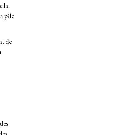
e la
a pile
nt de
n
 des
des