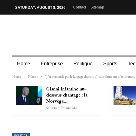
Contact
Sitemap
SATURDAY, AUGUST 8, 2026
Home
Entreprise
Politique
Sports
Tec
Home
Politics
“J’ai demandé par le langage du corps” : alors huit ans d’assurance
Gianni Infantino au-
dessous chantage : la
Norvège…
Sébastien-Étienne Marechal
POLITICS