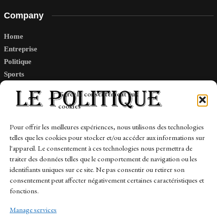
Company
Home
Entreprise
Politique
Sports
Tech
Gérer le consentement aux
Travail
cookies
Finance-Marches
Pour offrir les meilleures expériences, nous utilisons des technologies
telles que les cookies pour stocker et/ou accéder aux informations sur
Links
l'appareil. Le consentement à ces technologies nous permettra de
traiter des données telles que le comportement de navigation ou les
Contact
identifiants uniques sur ce site. Ne pas consentir ou retirer son
consentement peut affecter négativement certaines caractéristiques et
Sitemap
fonctions.
Manage services