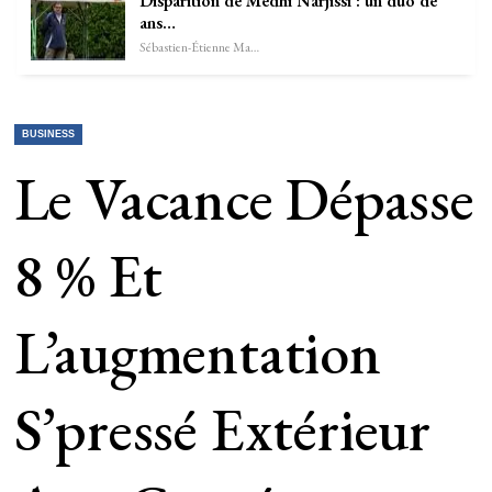
Disparition de Medhi Narjissi : un duo de
ans…
Sébastien-Étienne Marechal
BUSINESS
Le Vacance Dépasse
8 % Et
L’augmentation
S’pressé Extérieur