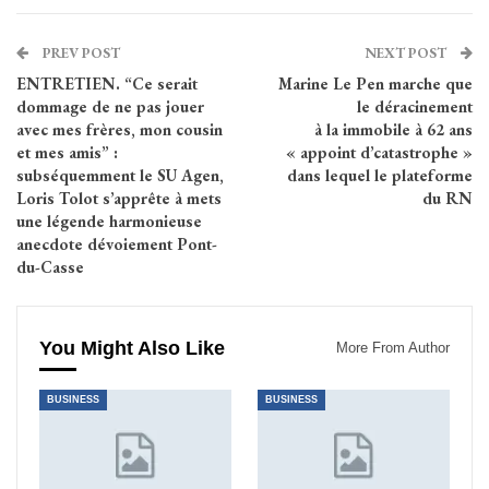
PREV POST
NEXT POST
ENTRETIEN. “Ce serait
Marine Le Pen marche que
dommage de ne pas jouer
le déracinement
avec mes frères, mon cousin
à la immobile à 62 ans
et mes amis” :
« appoint d’catastrophe »
subséquemment le SU Agen,
dans lequel le plateforme
Loris Tolot s’apprête à mets
du RN
une légende harmonieuse
anecdote dévoiement Pont-
du-Casse
You Might Also Like
More From Author
BUSINESS
BUSINESS