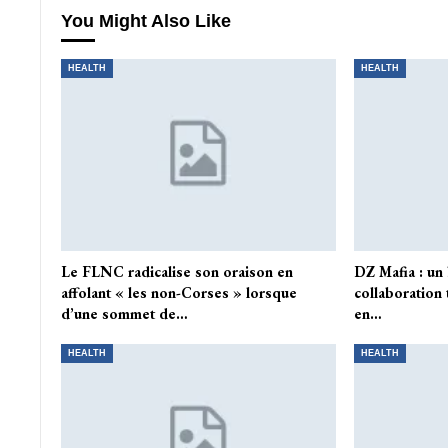
You Might Also Like
HEALTH
HEALTH
Le FLNC radicalise son oraison en
DZ Mafia : un
affolant « les non-Corses » lorsque
collaboration 
d’une sommet de…
en…
HEALTH
HEALTH