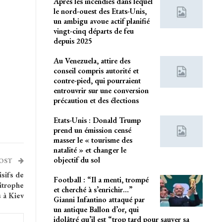
Après les incendies dans lequel
le nord-ouest des Etats-Unis,
un ambigu avoue actif planifié
vingt-cinq départs de feu
depuis 2025
Au Venezuela, attire des
conseil compris autorité et
contre-pied, qui pourraient
entrouvrir sur une conversion
précaution et des élections
Etats-Unis : Donald Trump
prend un émission censé
masser le « tourisme des
natalité » et changer le
objectif du sol
POST
sifs de
Football : “Il a menti, trompé
mitrophe
et cherché à s’enrichir…”
 à Kiev
Gianni Infantino attaqué par
un antique Ballon d’or, qui
idolâtré qu’il est “trop tard pour sauver sa