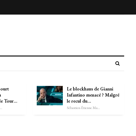
Court
Le blockhaus de Gianni
a
Infantino menacé ? Malgré
 le Tour…
le recul du…
astien-Étienne Marechal
Sébastien-Étienne Marechal