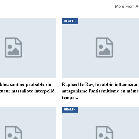
More From A
HEALTH
 bleu cantine probable du
Raphaël le Rav, le rabbin influenceur
tueur massaliote interpellé
antagonisme l’antisémitisme en mêm
temps…
HEALTH