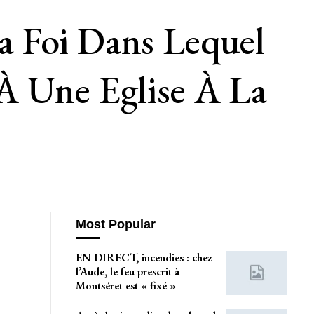
a Foi Dans Lequel
À Une Eglise À La
Most Popular
EN DIRECT, incendies : chez
l’Aude, le feu prescrit à
Montséret est « fixé »