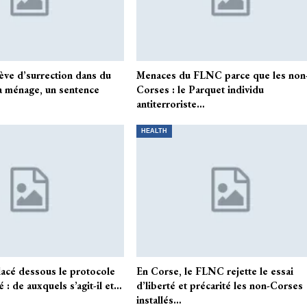
ève d’surrection dans du
Menaces du FLNC parce que les non
a ménage, un sentence
Corses : le Parquet individu
antiterroriste…
HEALTH
lacé dessous le protocole
En Corse, le FLNC rejette le essai
é : de auxquels s’agit-il et…
d’liberté et précarité les non-Corses
installés…