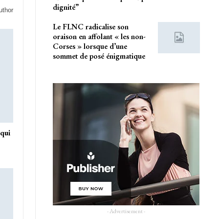
dignité”
uthor
Le FLNC radicalise son
oraison en affolant « les non-
Corses » lorsque d’une
sommet de posé énigmatique
 qui
e
- Advertisement -