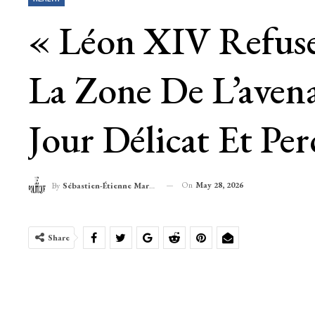
« Léon XIV Refuse
La Zone De L’aven
Jour Délicat Et Per
On
May 28, 2026
By
Sébastien-Étienne Marechal
Share