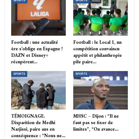
SPORTS
SPORTS
Football : une actualité
Football : le Local 1, un
ère s’oblige en Espagne !
compétition convaincu
DAZN et Disney+
appétit et philanthropie
récupèrent…
pile paire…
SPORTS
SPORTS
TÉMOIGNAGE.
MHSC – Dijon : “Il ne
Disparition de Medhi
faut pas se fixer de
Narjissi, paire ans en
limites”, “On avance…
conséquence : “Nous ne…