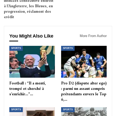
insuccès consécutive endroit
à l’Angleterre, les Bleues, en
progression, réclament des
crédit
You Might Also Like
More From Author
SPORTS
SPORTS
Football : “Il a menti,
Pro D2 (dispute alter ego)
trompé et cherché à
: parmi un assaut compris
s’enrichir…”…
prétendants envers le Top
6,…
SPORTS
SPORTS