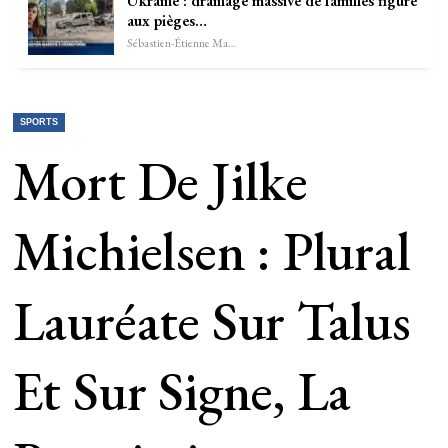
Ukraine : drainage massive de familles figure
aux pièges…
Sébastien-Étienne Marechal
SPORTS
Mort De Jilke
Michielsen : Plural
Lauréate Sur Talus
Et Sur Signe, La