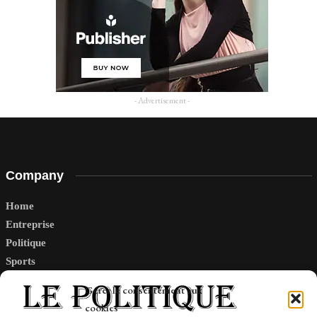
- Advertisement -
Company
Home
Entreprise
Politique
Sports
Tech
Gérer le consentement aux
Travail
cookies
Finance-Marches