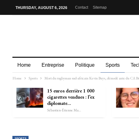
Contact
Sitemap
THURSDAY, AUGUST 6, 2026
Home
Entreprise
Politique
Sports
Tec
Home
Sports
Mort du rugbyman sud-africain Kevin Buys, démodé ante du CA Briv
15 euros derrière 1 000
cigarettes vendues : l’ex
diplomate…
Sébastien-Étienne Marechal
SPORTS