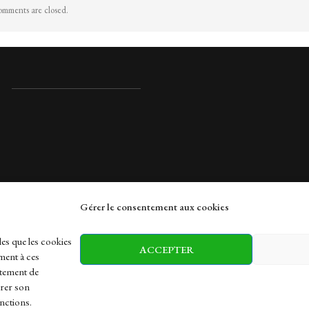
mments are closed.
Gérer le consentement aux cookies
rches
les que les cookies
ACCEPTER
ment à ces
rtement de
irer son
h
Health
Sports
Travel
nctions.