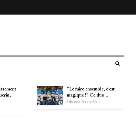
issement
“Le faire ensemble, c’est
uerin,
magique !” Ce duo…
Sébastien-Étienne Marechal
astien-Étienne Marechal