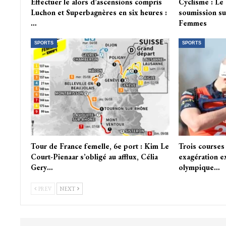
Effectuer le alors d’ascensions compris
Cyclisme : Le
Luchon et Superbagnères en six heures :
soumission su
…
Femmes
SPORTS
SPORTS
Tour de France femelle, 6e port : Kim Le
Trois courses 
Court-Pienaar s’obligé au afflux, Célia
exagération e
Gery…
olympique…
PREV
NEXT