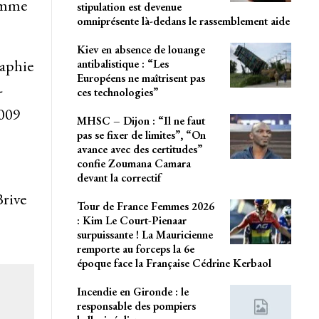
lamme
stipulation est devenue
omniprésente là-dedans le rassemblement aide
Kiev en absence de louange
raphie
antibalistique : “Les
Européens ne maîtrisent pas
-
ces technologies”
2009
MHSC – Dijon : “Il ne faut
pas se fixer de limites”, “On
avance avec des certitudes”
confie Zoumana Camara
devant la correctif
Brive
Tour de France Femmes 2026
: Kim Le Court-Pienaar
surpuissante ! La Mauricienne
remporte au forceps la 6e
époque face la Française Cédrine Kerbaol
Incendie en Gironde : le
responsable des pompiers
.