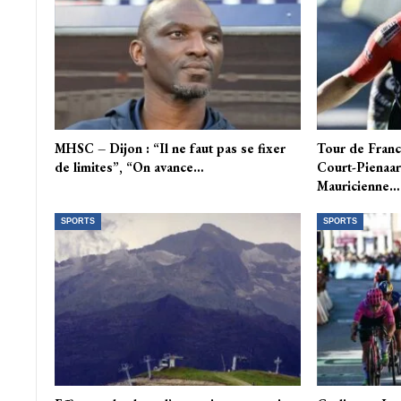
MHSC – Dijon : “Il ne faut pas se fixer
Tour de Fran
de limites”, “On avance…
Court-Pienaar
Mauricienne…
SPORTS
SPORTS