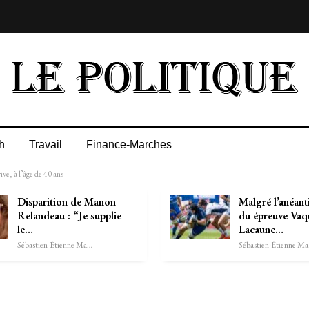
h
Travail
Finance-Marches
e, à l’âge de 40 ans
Disparition de Manon
Malgré l’anéant
Relandeau : “Je supplie
du épreuve Vaq
le…
Lacaune…
Sébastien-Étienne Marechal
Séb