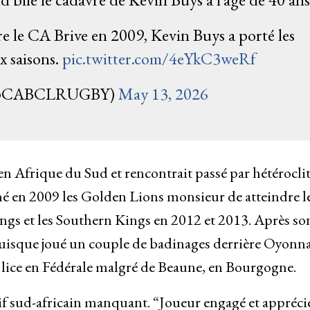
e le CA Brive en 2009, Kevin Buys a porté les
x saisons.
pic.twitter.com/4eYkC3weRf
 (@CABCLRUGBY)
May 13, 2026
en Afrique du Sud et rencontrait passé par hétérocli
ché en 2009 les Golden Lions monsieur de atteindre l
ngs et les Southern Kings en 2012 et 2013. Après so
t puisque joué un couple de badinages derrière Oyonna
a lice en Fédérale malgré de Beaune, en Bourgogne.
rtif sud-africain manquant. “Joueur engagé et appréci