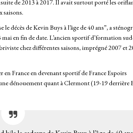
suite de 2013 à 2017. Il avait surtout porté les orif
x saisons.
e le décès de Kevin Buys à l’âge de 40 ans”, a sténog
 mai en fin de date. L’ancien sportif d’formation sud
n briviste chez différentes saisons, imprégné 2007 et 
r en France en devenant sportif de France Espoirs
 d’une dénouement quant à Clermont (19-19 derrière 
 bile le cadavre de Kevin Buys à l’âge de 40 ans