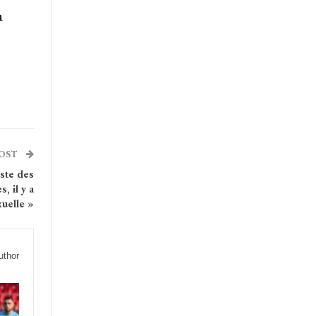
a
POST
iste des
 il y a
uelle »
uthor