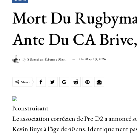
Mort Du Rugbyman
Ante Du CA Brive,
On
May 13, 2026
By
Sébastien-Étienne Marechal
Share
l’construisant
Le association corrézien de Pro D2 a annoncé su
Kevin Buys à l’âge de 40 ans. Identiquement pas