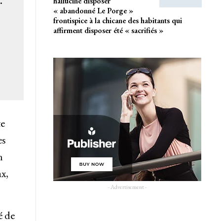
halluciné disposer
« abandonné Le Porge »
frontispice à la chicane des habitants qui
affirment disposer été « sacrifiés »
te
es
n
x,
- Advertisement -
é de