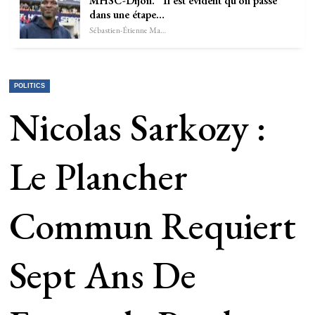
MHSC-Dijon. “Il est évident qu’on passe
dans une étape…
Sébastien-Étienne Marechal
POLITICS
Nicolas Sarkozy :
Le Plancher
Commun Requiert
Sept Ans De