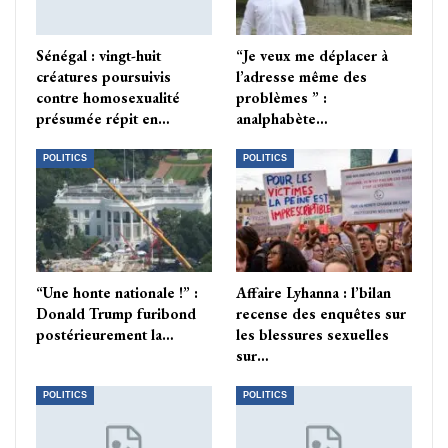
Sénégal : vingt-huit
“Je veux me déplacer à
créatures poursuivis
l’adresse même des
contre homosexualité
problèmes ” :
présumée répit en…
analphabète…
POLITICS
POLITICS
“Une honte nationale !” :
Affaire Lyhanna : l’bilan
Donald Trump furibond
recense des enquêtes sur
postérieurement la…
les blessures sexuelles
sur…
POLITICS
POLITICS