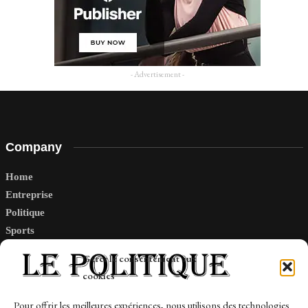
- Advertisement -
Company
Home
Entreprise
Politique
Sports
Tech
Gérer le consentement aux
Travail
cookies
Finance-Marches
Pour offrir les meilleures expériences, nous utilisons des technologies