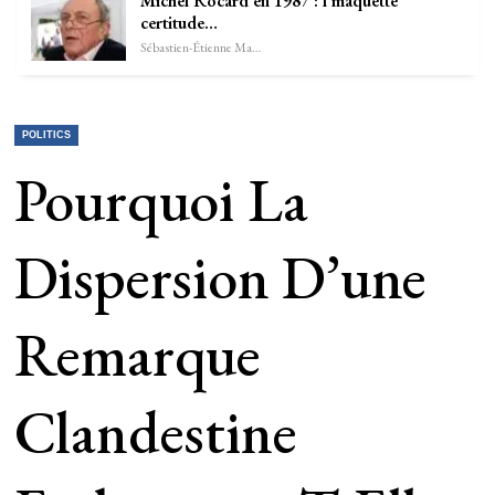
Michel Rocard en 1987 : l’maquette
certitude…
Sébastien-Étienne Marechal
POLITICS
Pourquoi La
Dispersion D’une
Remarque
Clandestine