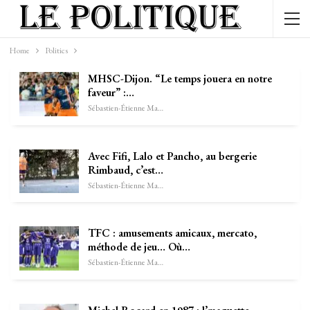
Home
Politics
MHSC-Dijon. “Le temps jouera en notre
faveur” :…
Sébastien-Étienne Marechal
Avec Fifi, Lalo et Pancho, au bergerie
Rimbaud, c’est…
Sébastien-Étienne Marechal
TFC : amusements amicaux, mercato,
méthode de jeu… Où…
Sébastien-Étienne Marechal