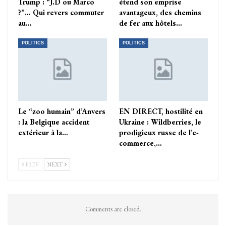
Trump : “J.D ou Marco
étend son emprise
?”… Qui revers commuter
avantageux, des chemins
au…
de fer aux hôtels…
POLITICS
POLITICS
Le “zoo humain” d’Anvers
EN DIRECT, hostilité en
: la Belgique accident
Ukraine : Wildberries, le
extérieur à la…
prodigieux russe de l’e-
commerce,…
PREV
NEXT
Comments are closed.