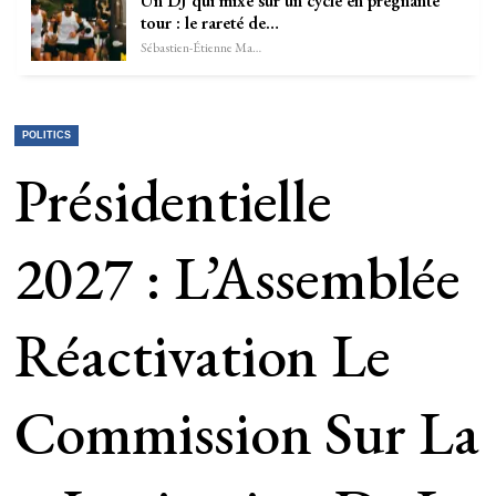
Un DJ qui mixe sur un cycle en prégnante
tour : le rareté de…
Sébastien-Étienne Marechal
POLITICS
Présidentielle
2027 : L’Assemblée
Réactivation Le
Commission Sur La