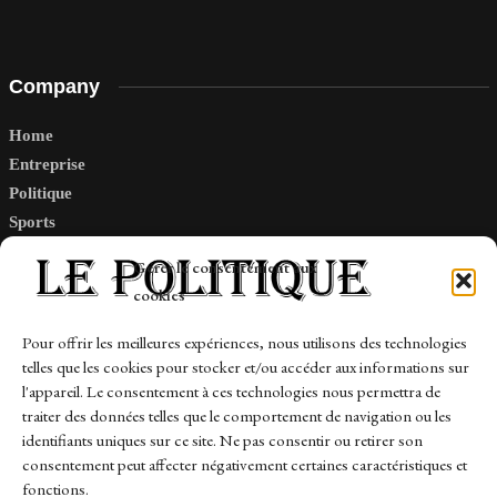
Company
Home
Entreprise
Politique
Sports
Tech
Gérer le consentement aux
Travail
cookies
Finance-Marches
Pour offrir les meilleures expériences, nous utilisons des technologies
telles que les cookies pour stocker et/ou accéder aux informations sur
Links
l'appareil. Le consentement à ces technologies nous permettra de
traiter des données telles que le comportement de navigation ou les
Contact
identifiants uniques sur ce site. Ne pas consentir ou retirer son
Sitemap
consentement peut affecter négativement certaines caractéristiques et
fonctions.