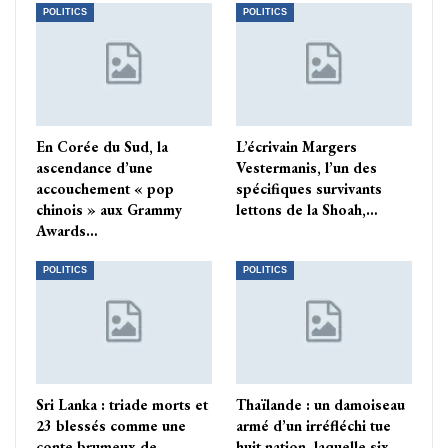
POLITICS
POLITICS
En Corée du Sud, la
L’écrivain Margers
ascendance d’une
Vestermanis, l’un des
accouchement « pop
spécifiques survivants
chinois » aux Grammy
lettons de la Shoah,…
Awards…
POLITICS
POLITICS
Sri Lanka : triade morts et
Thaïlande : un damoiseau
23 blessés comme une
armé d’un irréfléchi tue
conte brumeux de
huit nation, laquelle six