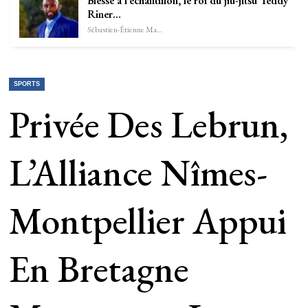
Blessé à l’échantillon, le roi du jiu-jitsu Teddy
Riner…
Sébastien-Étienne Marechal
SPORTS
Privée Des Lebrun,
L’Alliance Nîmes-
Montpellier Appui
En Bretagne