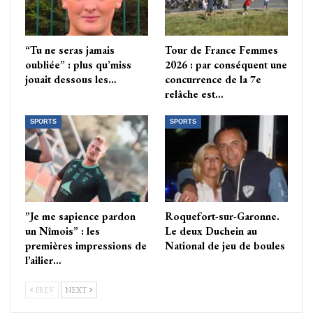
“Tu ne seras jamais
Tour de France Femmes
oubliée” : plus qu’miss
2026 : par conséquent une
jouait dessous les…
concurrence de la 7e
relâche est…
SPORTS
SPORTS
”Je me sapience pardon
Roquefort-sur-Garonne.
un Nîmois” : les
Le deux Duchein au
premières impressions de
National de jeu de boules
l’ailier…
PREV
NEXT