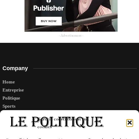
- Advertisement -
Company
Home
Entreprise
Politique
Sports
Tech
Gérer le consentement aux
Travail
cookies
Finance-Marches