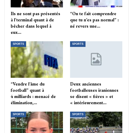
Ils ne sont pas présentés
“On te fait comprendre
à l’terminal quant à de
que tu n’es pas normal” :
bêcher dans lequel à
né revers une…
eux…
SPORTS
SPORTS
“Vendre l’âme du
Deux anciennes
football” quant à
footballeuses iraniennes
4 milliards : menacé de
se disent « fières » et
élimination,…
« intérieurement…
SPORTS
SPORTS