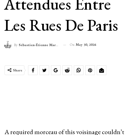
Attendues Entre
Les Rues De Paris
On
May 30, 2026
By
Sébastien-Étienne Marechal
Share
A required morceau of this voisinage couldn’t