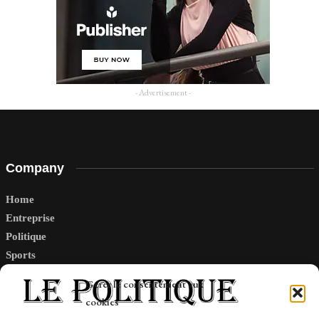
- Advertisement -
Company
Home
Entreprise
Politique
Sports
Tech
Gérer le consentement aux
Travail
cookies
Finance-Marches