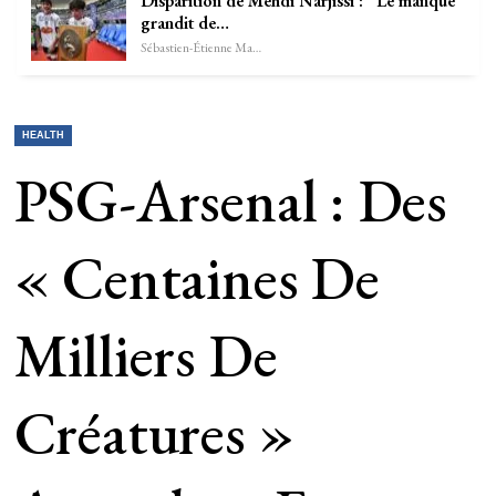
Disparition de Mehdi Narjissi : “Le manque
grandit de…
Sébastien-Étienne Marechal
HEALTH
PSG-Arsenal : Des
« Centaines De
Milliers De
Créatures »