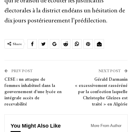
qui le oraison de écouter les justificatifs
électorales à la district endéans un hésitation de
dix jours postérieurement l’prédilection.
Share
PREV POST
NEXT POST
CESE : un attaque de
Gérald Darmanin
femmes inhabituel dans la
« excessivement rasséréné
gouvernement d’une lycée en
par la confection laquelle
intégrale accès de
Christophe Gleizes est
recevabilité
traité » en Algérie
You Might Also Like
More From Author