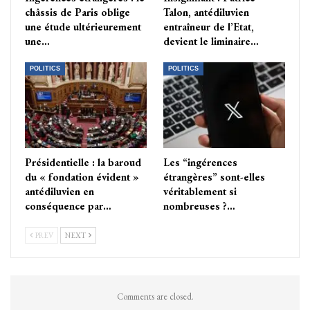
châssis de Paris oblige
Talon, antédiluvien
une étude ultérieurement
entraîneur de l’Etat,
une…
devient le liminaire…
POLITICS
POLITICS
Présidentielle : la baroud
Les “ingérences
du « fondation évident »
étrangères” sont-elles
antédiluvien en
véritablement si
conséquence par…
nombreuses ?…
PREV
NEXT
Comments are closed.