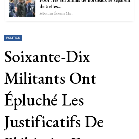
Foot : les Girondins de Bordeaux se séparent
de à elles…
Sébastien-Étienne Marechal
POLITICS
Soixante-Dix
Militants Ont
Épluché Les
Justificatifs De