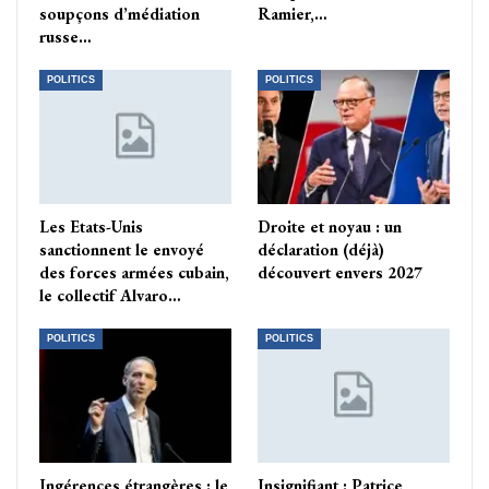
soupçons d’médiation
Ramier,…
russe…
POLITICS
POLITICS
Les Etats-Unis
Droite et noyau : un
sanctionnent le envoyé
déclaration (déjà)
des forces armées cubain,
découvert envers 2027
le collectif Alvaro…
POLITICS
POLITICS
Ingérences étrangères : le
Insignifiant : Patrice