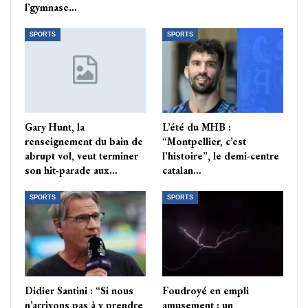
l’gymnase…
SPORTS
SPORTS
Gary Hunt, la
L’été du MHB :
renseignement du bain de
“Montpellier, c’est
abrupt vol, veut terminer
l’histoire”, le demi-centre
son hit-parade aux…
catalan…
SPORTS
SPORTS
Didier Santini : “Si nous
Foudroyé en empli
n’arrivons pas à y prendre
amusement : un