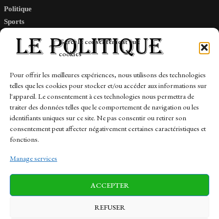
Politique
Sports
Tech
Gérer le consentement aux
Travail
cookies
Finance-Marches
Pour offrir les meilleures expériences, nous utilisons des technologies
telles que les cookies pour stocker et/ou accéder aux informations sur
Links
l'appareil. Le consentement à ces technologies nous permettra de
traiter des données telles que le comportement de navigation ou les
Contact
identifiants uniques sur ce site. Ne pas consentir ou retirer son
consentement peut affecter négativement certaines caractéristiques et
Sitemap
fonctions.
Manage services
News
Finance-Marches
Politics
ACCEPTER
Business
Tech
Health
Sports
Travel
REFUSER