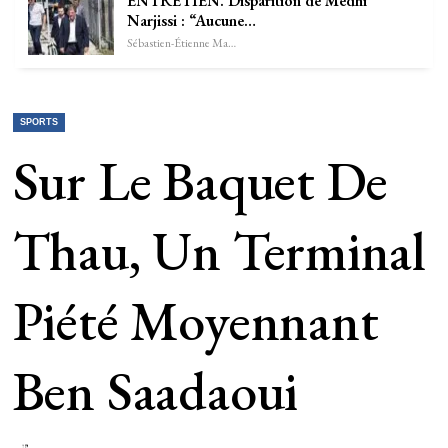
ENTRETIEN. Disparition de Medhi
Narjissi : “Aucune…
Sébastien-Étienne Marechal
SPORTS
Sur Le Baquet De
Thau, Un Terminal
Piété Moyennant
Ben Saadaoui