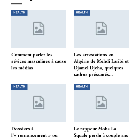
HEALTH
HEALTH
Comment parler les
Les arrestations en
sévices masculines à cause
Algérie de Mehdi Laribi et
les médias
Djamel Djeha, quelques
cadres présumés…
HEALTH
HEALTH
Dossiers à
Le rappeur Moha La
l’« rernoncement » ou
Squale perdu à couple ans