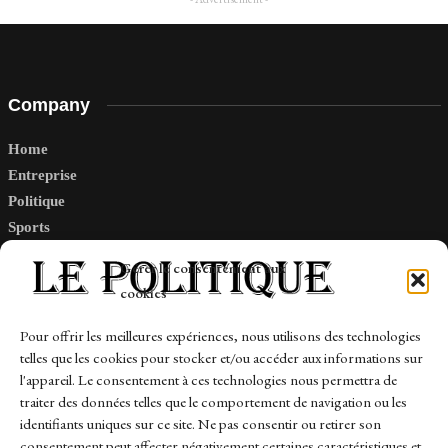
Company
Home
Entreprise
Politique
Sports
Tech
Gérer le consentement aux
Travail
cookies
Finance-Marches
Pour offrir les meilleures expériences, nous utilisons des technologies
telles que les cookies pour stocker et/ou accéder aux informations sur
Links
l'appareil. Le consentement à ces technologies nous permettra de
traiter des données telles que le comportement de navigation ou les
Contact
identifiants uniques sur ce site. Ne pas consentir ou retirer son
Sitemap
consentement peut affecter négativement certaines caractéristiques et