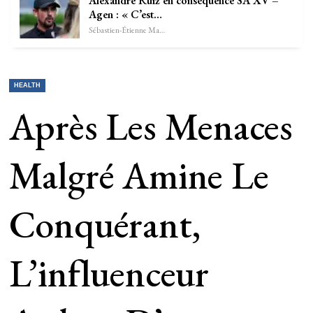
Alexandre Ruiz en conséquence SA XV –
Agen : « C’est…
Sébastien-Étienne Marechal
HEALTH
Après Les Menaces
Malgré Amine Le
Conquérant,
L’influenceur