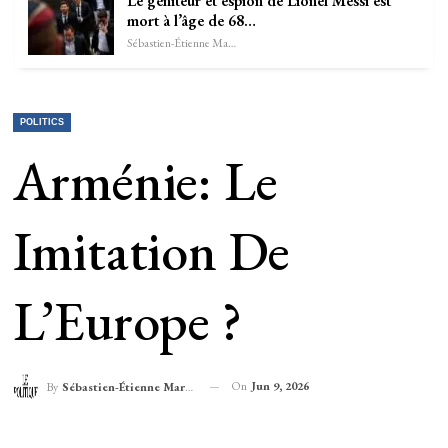
Le géniteur et espion de Lionel Messi est
mort à l’âge de 68…
Sébastien-Étienne Marechal
POLITICS
Arménie: Le
Imitation De
L’Europe ?
On
Jun 9, 2026
By
Sébastien-Étienne Marechal