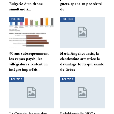
Bulgarie d’un drone
guets-apens au postérité
simultané à…
de…
POLITICS
POLITICS
90 ans subséquemment
Maria Angelicoussis, la
les repos payés, les
clandestine armatrice la
villégiatures restent un
davantage toute-puissante
intègre imparfait…
de Grèce
POLITICS
POLITICS
La Crimée, langue des
Présidentielle 2027 :