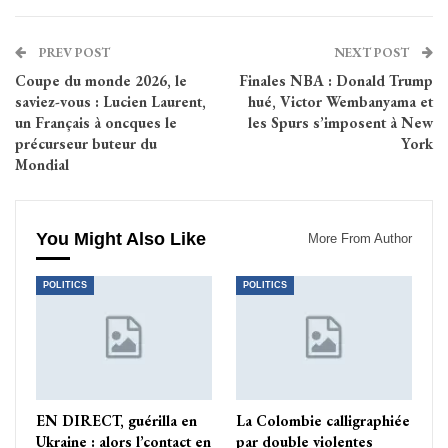
PREV POST
NEXT POST
Coupe du monde 2026, le
Finales NBA : Donald Trump
saviez-vous : Lucien Laurent,
hué, Victor Wembanyama et
un Français à oncques le
les Spurs s’imposent à New
précurseur buteur du
York
Mondial
You Might Also Like
More From Author
POLITICS
POLITICS
EN DIRECT, guérilla en
La Colombie calligraphiée
Ukraine : alors l’contact en
par double violentes