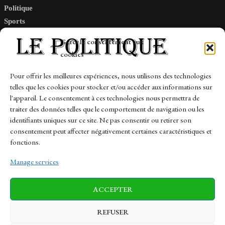
Politique
Sports
Tech
Gérer le consentement aux
Travail
cookies
Finance-Marches
Pour offrir les meilleures expériences, nous utilisons des technologies
telles que les cookies pour stocker et/ou accéder aux informations sur
Links
l'appareil. Le consentement à ces technologies nous permettra de
traiter des données telles que le comportement de navigation ou les
Contact
identifiants uniques sur ce site. Ne pas consentir ou retirer son
consentement peut affecter négativement certaines caractéristiques et
Sitemap
fonctions.
Manage services
News
Finance-Marches
Politics
ACCEPTER
Business
Tech
Health
Sports
Travel
REFUSER