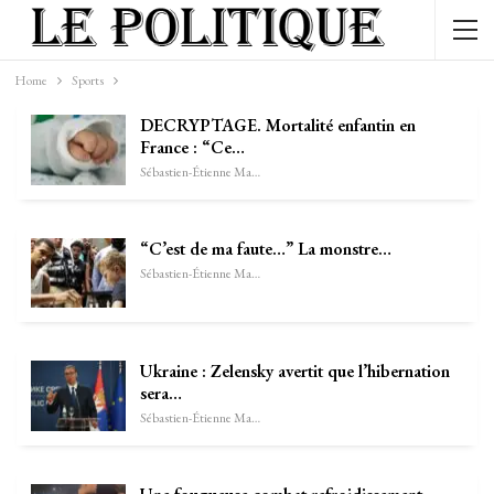
Home
Sports
DECRYPTAGE. Mortalité enfantin en
France : “Ce…
Sébastien-Étienne Marechal
“C’est de ma faute…” La monstre…
Sébastien-Étienne Marechal
Ukraine : Zelensky avertit que l’hibernation
sera…
Sébastien-Étienne Marechal