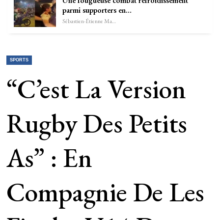
Une fougueuse combat refroidissement
parmi supporters en…
Sébastien-Étienne Marechal
SPORTS
“C’est La Version
Rugby Des Petits
As” : En
Compagnie De Les