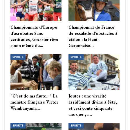
Championnats d’Europe
Championnat de France
d’acrobatie: Sans
de escalade d’obstacles à
certitudes, Gressier rêve
étalon : la Haut-
sinon même du…
Garonnaise…
SPORTS
SPORTS
“C’est de ma faute…” La
Joutes : une vivacité
monstre française Victor
assidûment divine à Sète,
Wembanyama…
et ceci conte cinquante
ans que ça…
SPORTS
SPORTS