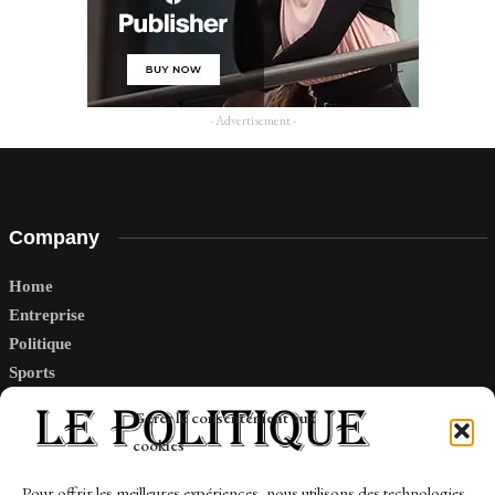
- Advertisement -
Company
Home
Entreprise
Politique
Sports
Tech
Gérer le consentement aux
Travail
cookies
Finance-Marches
Pour offrir les meilleures expériences, nous utilisons des technologies