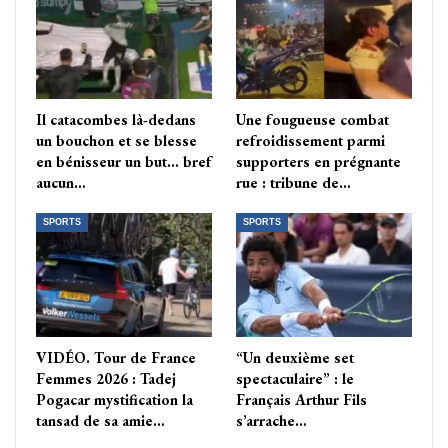
Il catacombes là-dedans
Une fougueuse combat
un bouchon et se blesse
refroidissement parmi
en bénisseur un but… bref
supporters en prégnante
aucun…
rue : tribune de…
SPORTS
SPORTS
VIDÉO. Tour de France
“Un deuxième set
Femmes 2026 : Tadej
spectaculaire” : le
Pogacar mystification la
Français Arthur Fils
tansad de sa amie…
s’arrache…