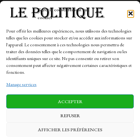
Tech
Gérer le consentement aux
Travail
cookies
Finance-Marches
Pour offrir les meilleures expériences, nous utilisons des technologies
telles que les cookies pour stocker et/ou accéder aux informations sur
Links
l'appareil. Le consentement à ces technologies nous permettra de
traiter des données telles que le comportement de navigation ou les
Contact
identifiants uniques sur ce site. Ne pas consentir ou retirer son
Sitemap
consentement peut affecter négativement certaines caractéristiques et
fonctions.
Manage services
News
Finance-Marches
Politics
ACCEPTER
Business
Tech
Health
Sports
Travel
REFUSER
AFFICHER LES PRÉFÉRENCES
© 1997-2026 - lepolitique.net. All Rights Reserved.