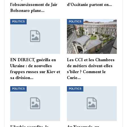
l’obscurcissement de Jair
d’Occitanie partent en…
Bolsonaro plane…
POLITICS
POLITICS
EN DIRECT, guérilla en
Les CCI et les Chambres
Ukraine : de nouvelles
de métiers doivent-elles
frappes russes sur Kiev et
s’biler ? Comment le
sa division…
Curie…
POLITICS
POLITICS
L’Arabie saoudite, la
Au Venezuela, un