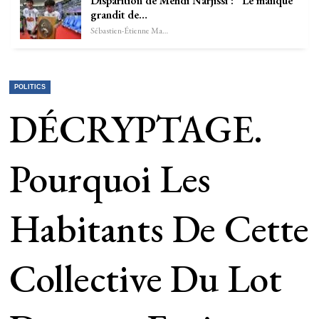
Disparition de Mehdi Narjissi : “Le manque
grandit de…
Sébastien-Étienne Marechal
POLITICS
DÉCRYPTAGE.
Pourquoi Les
Habitants De Cette
Collective Du Lot