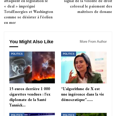
attaquent en législation le
signal de la volonté de droit
« deal » imprégné
colossal le paiement des
TotalEnergies et Washington
maîtrises de douane
comme se désister à l’éolien
en mer
You Might Also Like
More From Author
POLITICS
POLITICS
15 euros derrière 1 000
“L’algorithme de X est
cigarettes vendues : l’ex
une ingérence dans la vie
diplomate de la Santé
démocratique”……
Yannick…
POLITICS
POLITICS