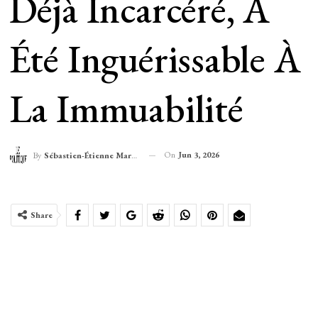
Déjà Incarcéré, A
Été Inguérissable À
La Immuabilité
On
Jun 3, 2026
By
Sébastien-Étienne Marechal
Share