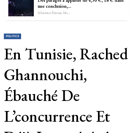
Des parages à apparier de 4,50 €, 18 € dans
une conclusion,…
Sébastien-Étienne Marechal
POLITICS
En Tunisie, Rached
Ghannouchi,
Ébauché De
L’concurrence Et