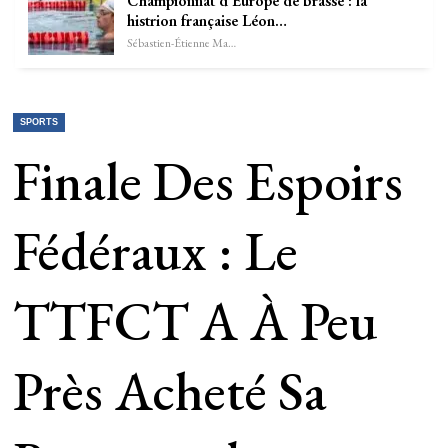
Championnat d’Europe de brasse : la
histrion française Léon…
Sébastien-Étienne Marechal
SPORTS
Finale Des Espoirs
Fédéraux : Le
TTFCT A À Peu
Près Acheté Sa