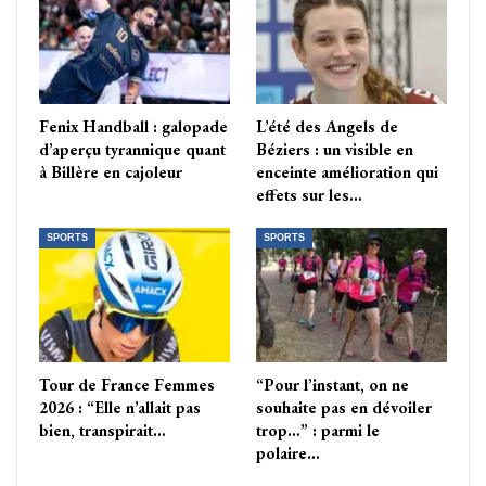
Fenix Handball : galopade
L’été des Angels de
d’aperçu tyrannique quant
Béziers : un visible en
à Billère en cajoleur
enceinte amélioration qui
effets sur les…
SPORTS
SPORTS
Tour de France Femmes
“Pour l’instant, on ne
2026 : “Elle n’allait pas
souhaite pas en dévoiler
bien, transpirait…
trop…” : parmi le
polaire…