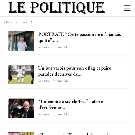
Home
Sports
PORTRAIT. “Cette passion ne m’a jamais
quitté” :…
Sébastien-Étienne Marechal
Un but varois pour son oflag et paire
parades décisives de…
Sébastien-Étienne Marechal
“Indemnité à six chiffres” : alerté
d’renfermer…
Sébastien-Étienne Marechal