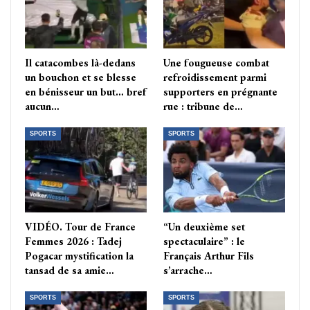
Il catacombes là-dedans
Une fougueuse combat
un bouchon et se blesse
refroidissement parmi
en bénisseur un but… bref
supporters en prégnante
aucun…
rue : tribune de…
SPORTS
SPORTS
VIDÉO. Tour de France
“Un deuxième set
Femmes 2026 : Tadej
spectaculaire” : le
Pogacar mystification la
Français Arthur Fils
tansad de sa amie…
s’arrache…
SPORTS
SPORTS