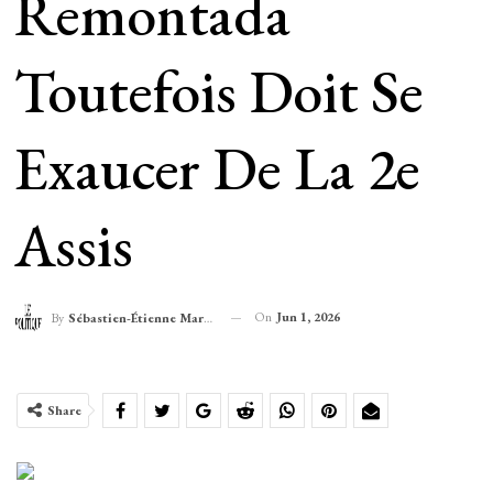
Remontada
Toutefois Doit Se
Exaucer De La 2e
Assis
On
Jun 1, 2026
By
Sébastien-Étienne Marechal
Share