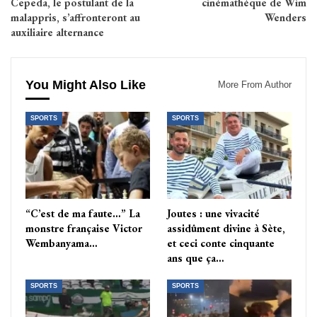
Cepeda, le postulant de la
cinémathèque de Wim
malappris, s’affronteront au
Wenders
auxiliaire alternance
You Might Also Like
More From Author
SPORTS
SPORTS
“C’est de ma faute…” La
Joutes : une vivacité
monstre française Victor
assidûment divine à Sète,
Wembanyama…
et ceci conte cinquante
ans que ça…
SPORTS
SPORTS