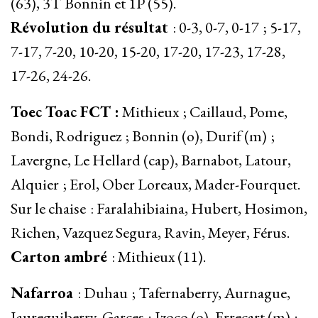
(63), 3T Bonnin et 1P (55).
Révolution du résultat
: 0-3, 0-7, 0-17 ; 5-17,
7-17, 7-20, 10-20, 15-20, 17-20, 17-23, 17-28,
17-26, 24-26.
Toec Toac FCT :
Mithieux ; Caillaud, Pome,
Bondi, Rodriguez ; Bonnin (o), Durif (m) ;
Lavergne, Le Hellard (cap), Barnabot, Latour,
Alquier ; Erol, Ober Loreaux, Mader-Fourquet.
Sur le chaise : Faralahibiaina, Hubert, Hosimon,
Richen, Vazquez Segura, Ravin, Meyer, Férus.
Carton ambré
: Mithieux (11).
Nafarroa
: Duhau ; Tafernaberry, Aurnague,
Jaureguiberry, Garces ; Izoco (o), Errecart (m) ;