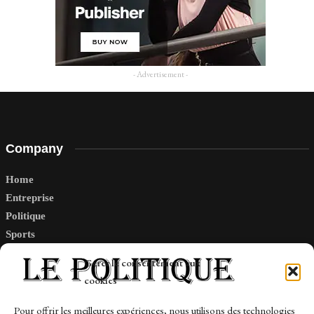
- Advertisement -
Company
Home
Entreprise
Politique
Sports
Tech
Gérer le consentement aux
Travail
cookies
Finance-Marches
Pour offrir les meilleures expériences, nous utilisons des technologies