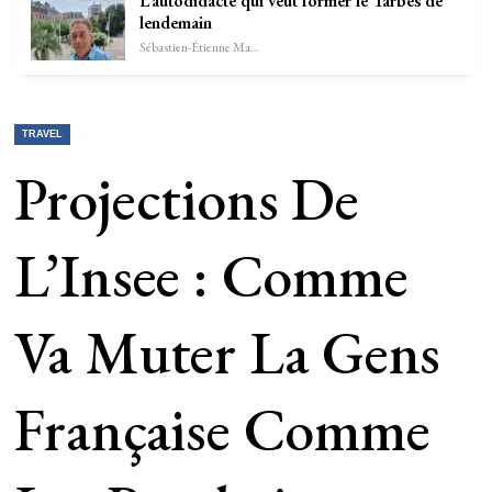
L’autodidacte qui veut former le Tarbes de
lendemain
Sébastien-Étienne Marechal
TRAVEL
Projections De
L’Insee : Comme
Va Muter La Gens
Française Comme