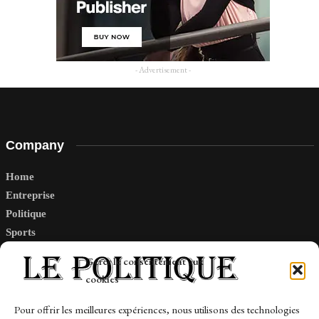
- Advertisement -
Company
Home
Entreprise
Politique
Sports
Tech
Gérer le consentement aux
Travail
cookies
Finance-Marches
Pour offrir les meilleures expériences, nous utilisons des technologies