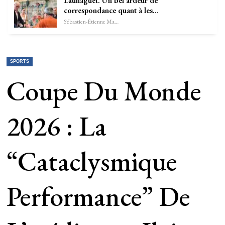
Launaguet. Un bel ardeur de
correspondance quant à les…
Sébastien-Étienne Marechal
SPORTS
Coupe Du Monde
2026 : La
“cataclysmique
Performance” De