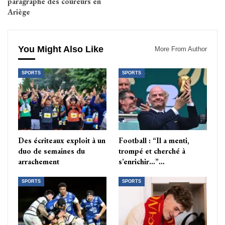
paragraphe des coureurs en
Ariège
You Might Also Like
More From Author
SPORTS
SPORTS
Des écriteaux exploit à un
Football : “Il a menti,
duo de semaines du
trompé et cherché à
arrachement
s’enrichir…”…
SPORTS
SPORTS