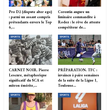
Pro D2 (dispute alter ego)
Corentin augure un
: parmi un assaut compris
liminaire commandite à
prétendants envers le Top
Rodez : le rêve de attente
6,…
compétiteur de…
SPORTS
SPORTS
CARNET NOIR. Pierre
PRÉPARATION. TFC :
Lescure, métaphorique
invaincu à paire semaines
significatif du SCA et
de la suite de la Ligue 1,
mitron émérite,…
Toulouse…
SPORTS
SPORTS