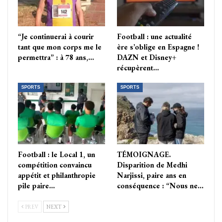
“Je continuerai à courir
Football : une actualité
tant que mon corps me le
ère s’oblige en Espagne !
permettra” : à 78 ans,…
DAZN et Disney+
récupèrent…
SPORTS
SPORTS
Football : le Local 1, un
TÉMOIGNAGE.
compétition convaincu
Disparition de Medhi
appétit et philanthropie
Narjissi, paire ans en
pile paire…
conséquence : “Nous ne…
PREV
NEXT