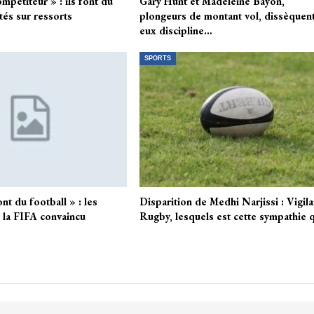
ompétiteur » : ils font du
Gary Hunt et Madeleine Bayon,
tés sur ressorts
plongeurs de montant vol, dissèquent
eux discipline…
SPORTS
ront du football » : les
Disparition de Medhi Narjissi : Vigil
e la FIFA convaincu
Rugby, lesquels est cette sympathie 