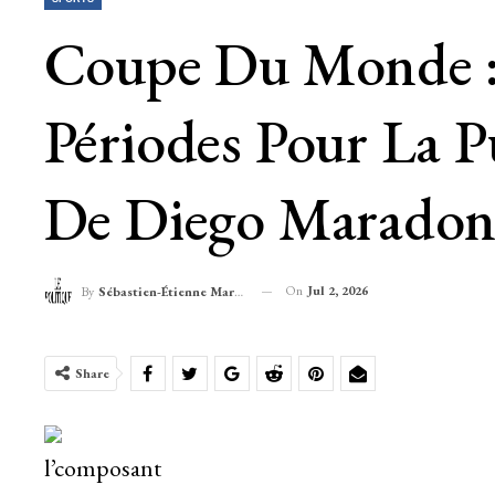
Coupe Du Monde :
Périodes Pour La 
De Diego Maradon
On
Jul 2, 2026
By
Sébastien-Étienne Marechal
Share
l’composant