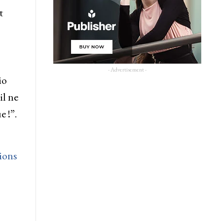
t
- Advertisement -
io
il ne
 !”.
ions