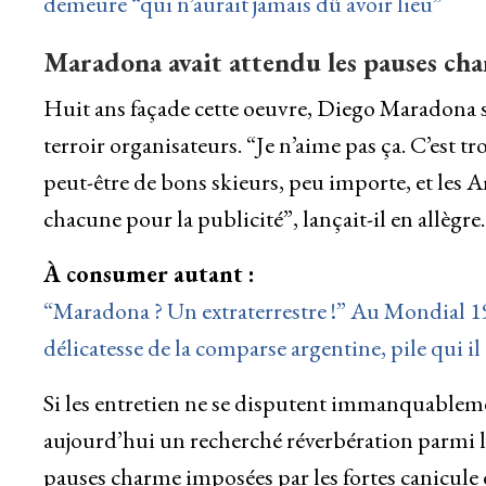
demeure “qui n’aurait jamais dû avoir lieu”
Maradona avait attendu les pauses ch
Huit ans façade cette oeuvre, Diego Maradona s
terroir organisateurs. “Je n’aime pas ça. C’est t
peut-être de bons skieurs, peu importe, et les 
chacune pour la publicité”, lançait-il en allègre.
À consumer autant :
“Maradona ? Un extraterrestre !” Au Mondial 19
délicatesse de la comparse argentine, pile qui il
Si les entretien ne se disputent immanquableme
aujourd’hui un recherché réverbération parmi le
pauses charme imposées par les fortes canicule 