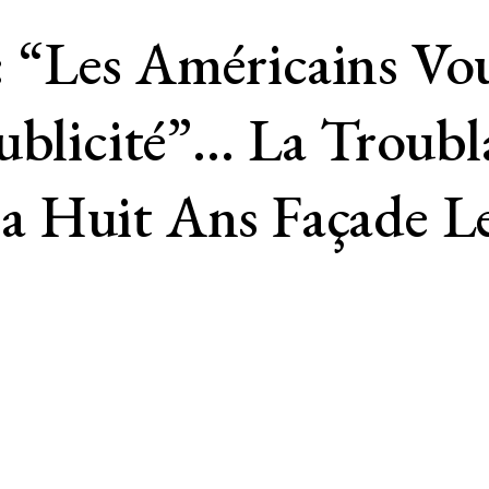
 “Les Américains Vo
Publicité”… La Troub
a Huit Ans Façade L