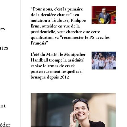
“Pour nous, c’est la primaire
de la dernière chance” : en
mutation à Toulouse, Philippe
Brun, outsider en vue de la
des
présidentielle, veut chercher que cette
qualification va “reconnecter le PS avec les
Français”
utes
L’été du MHB : le Montpellier
Handball trompé la assiduité
et vise le armes de crack
postérieurement lesquelles il
brusque depuis 2012
ent
s
céder