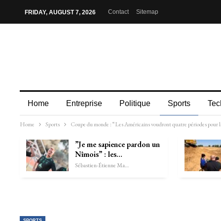
Contact
Sitemap
FRIDAY, AUGUST 7, 2026
Home
Entreprise
Politique
Sports
Tec
Home
Sports
Coupe du monde : “Les Américains voudront quatre périodes pour l
”Je me sapience pardon un
Nîmois” : les…
Sébastien-Étienne Marechal
SPORTS