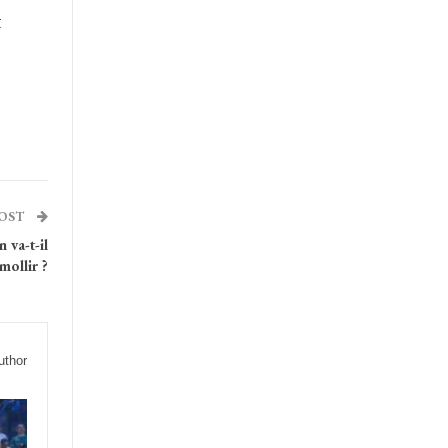
t
POST
 va-t-il
mollir ?
uthor