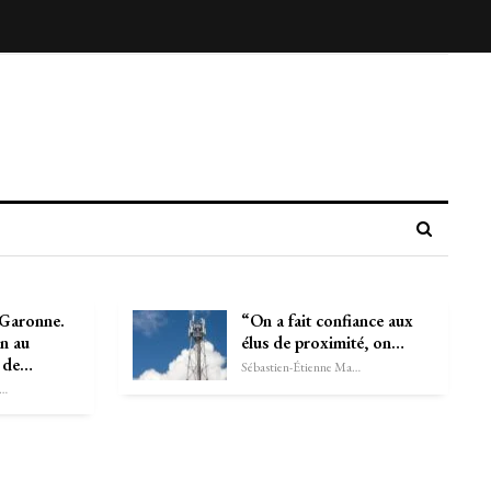
-Garonne.
“On a fait confiance aux
n au
élus de proximité, on…
u de…
Sébastien-Étienne Marechal
astien-Étienne Marechal