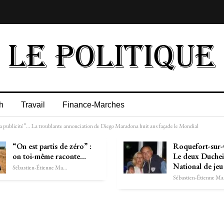
h
Travail
Finance-Marches
a publicité”… La troublante annonciation de Diego Maradona huit ans façade le Mondial
“On est partis de zéro” :
Roquefort-sur
on toi-même raconte…
Le deux Duchei
National de je
Sébastien-Étienne Marechal
Séb