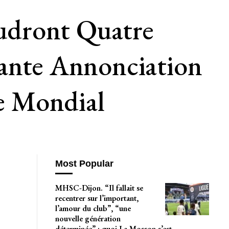
udront Quatre
lante Annonciation
e Mondial
Most Popular
MHSC-Dijon. “Il fallait se
recentrer sur l’important,
l’amour du club”, “une
nouvelle génération
déterminée” : quoi La Mosson s’est