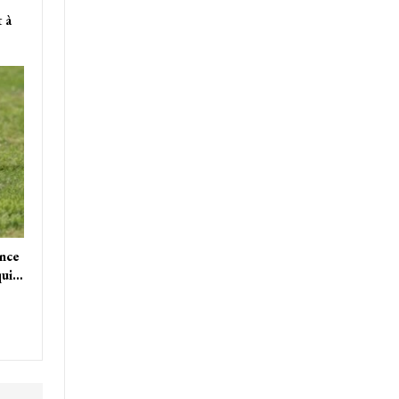
 à
ance
qui…