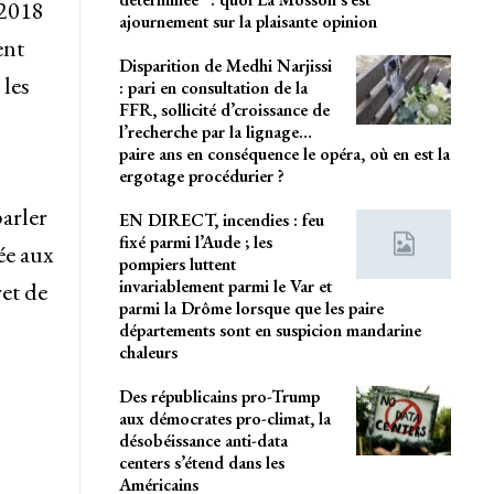
 2018
ajournement sur la plaisante opinion
ent
Disparition de Medhi Narjissi
les
: pari en consultation de la
FFR, sollicité d’croissance de
l’recherche par la lignage…
paire ans en conséquence le opéra, où en est la
ergotage procédurier ?
arler
EN DIRECT, incendies : feu
fixé parmi l’Aude ; les
ée aux
pompiers luttent
invariablement parmi le Var et
et de
parmi la Drôme lorsque que les paire
départements sont en suspicion mandarine
chaleurs
Des républicains pro-Trump
aux démocrates pro-climat, la
désobéissance anti-data
centers s’étend dans les
Américains