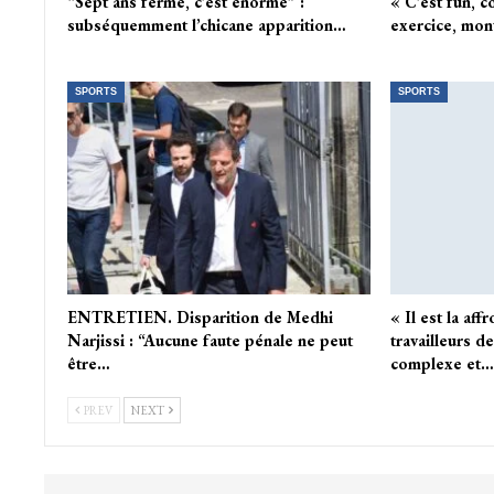
“Sept ans ferme, c’est énorme” :
« C’est fun, c
subséquemment l’chicane apparition…
exercice, mon
SPORTS
SPORTS
ENTRETIEN. Disparition de Medhi
« Il est la aff
Narjissi : “Aucune faute pénale ne peut
travailleurs d
être…
complexe et…
PREV
NEXT