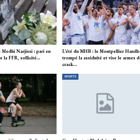
 Medhi Narjissi : pari en
L’été du MHB : le Montpellier Handba
e la FFR, sollicité…
trompé la assiduité et vise le armes d
crack…
SPORTS