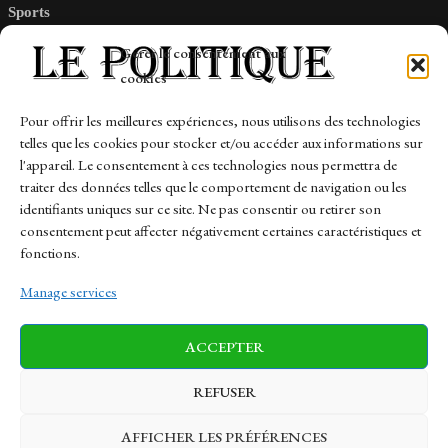
Sports
Tech
Gérer le consentement aux
Travail
cookies
Finance-Marches
Pour offrir les meilleures expériences, nous utilisons des technologies
telles que les cookies pour stocker et/ou accéder aux informations sur
Links
l'appareil. Le consentement à ces technologies nous permettra de
traiter des données telles que le comportement de navigation ou les
Contact
identifiants uniques sur ce site. Ne pas consentir ou retirer son
Sitemap
consentement peut affecter négativement certaines caractéristiques et
fonctions.
Manage services
News
Finance-Marches
Politics
ACCEPTER
Business
Tech
Health
Sports
Travel
REFUSER
AFFICHER LES PRÉFÉRENCES
© 1997-2026 - lepolitique.net. All Rights Reserved.