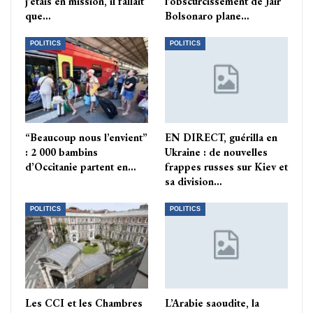
j’étais en mission, il fallait
l’obscurcissement de Jair
que…
Bolsonaro plane…
POLITICS
POLITICS
“Beaucoup nous l’envient”
EN DIRECT, guérilla en
: 2 000 bambins
Ukraine : de nouvelles
d’Occitanie partent en…
frappes russes sur Kiev et
sa division…
POLITICS
POLITICS
Les CCI et les Chambres
L’Arabie saoudite, la