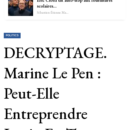
Éric Ciotti dit auto-stop aux fournitures
scolaires…
Sébastien-Étienne Marechal
POLITICS
DECRYPTAGE.
Marine Le Pen :
Peut-Elle
Entreprendre