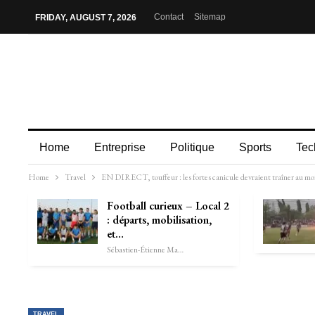
Contact
Sitemap
FRIDAY, AUGUST 7, 2026
Home
Entreprise
Politique
Sports
Tec
Home
Travel
EN DIRECT, touffeur : les fortes canicule devraient traîner au moi
Football curieux – Local 2
: départs, mobilisation,
et…
Sébastien-Étienne Marechal
TRAVEL