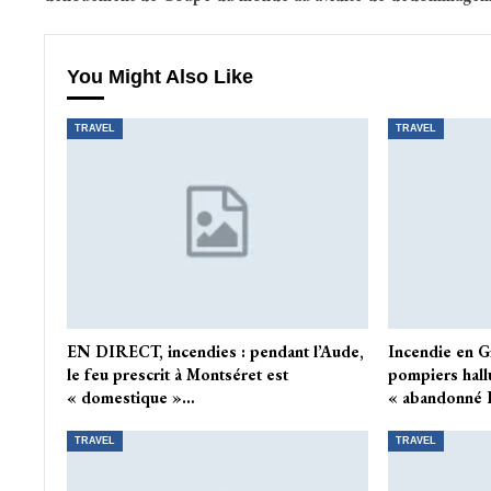
You Might Also Like
TRAVEL
TRAVEL
EN DIRECT, incendies : pendant l’Aude,
Incendie en G
le feu prescrit à Montséret est
pompiers hall
« domestique »…
« abandonné 
TRAVEL
TRAVEL