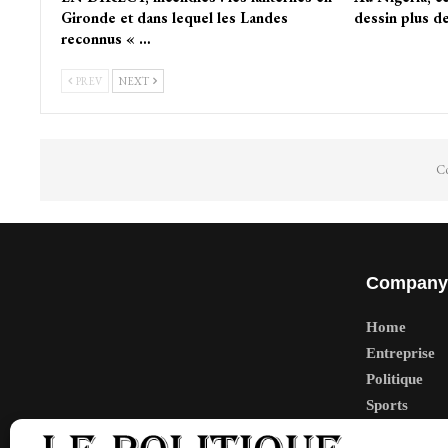
Gironde et dans lequel les Landes
dessin plus de
reconnus « …
PREV
NEXT
Co
Company
Home
Entreprise
Politique
Sports
Tech