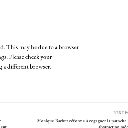
oad. This may be due to a browser
ngs. Please check your
g a different browser.
NEXT 
e
Monique Barbut réforme à regagner la patoche 
ent
abstraction méd