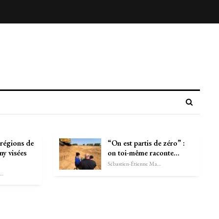
 régions de
“On est partis de zéro” :
y visées
on toi-même raconte…
Sébastien-Étienne Marechal
astien-Étienne Marechal