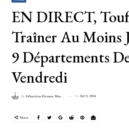
EN DIRECT, Touffe
Traîner Au Moins J
9 Départements De
Vendredi
On
Jul 9, 2026
By
Sébastien-Étienne Marechal
Share