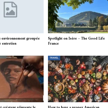
u environnement groupée
Spotlight on Isère – The Good Life
 entretien
France
TRAVEL
t créateur réinvente le
How to have a proper American