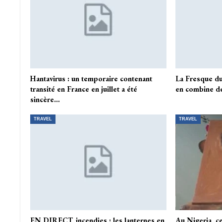
Hantavirus : un temporaire contenant
La Fresque d
transité en France en juillet a été
en combine de
sincère…
TRAVEL
TRAVEL
EN DIRECT, incendies : les lanternes en
Au Nigeria, ce