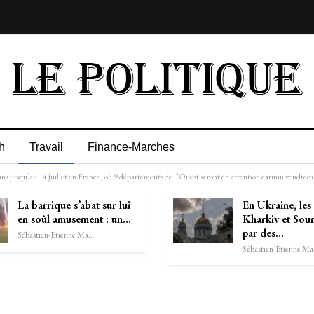
h
Travail
Finance-Marches
ns jusqu’au 14 juillet en France, où 9 départements de l’Ouest seront en attention carmin vendredi
La barrique s’abat sur lui
En Ukraine, les
en soûl amusement : un…
Kharkiv et Soum
par des…
Sébastien-Étienne Marechal
Séb