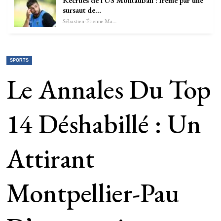
Recrues de l’US Montauban : freiné par une
sursaut de…
Sébastien-Étienne Marechal
SPORTS
Le Annales Du Top
14 Déshabillé : Un
Attirant
Montpellier-Pau