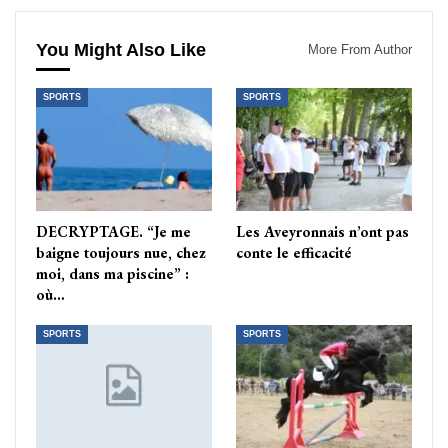
You Might Also Like
More From Author
SPORTS
SPORTS
DECRYPTAGE. “Je me
Les Aveyronnais n’ont pas
baigne toujours nue, chez
conte le efficacité
moi, dans ma piscine” :
où…
SPORTS
SPORTS