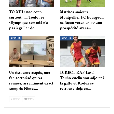
TO XIII : une coup
Matches amicaux :
surtout, un Toulouse
Montpellier FC bourgeon
Olympique remanié n’a
sa façon verso un suivant
pas à griller de…
prospérité avers…
SPORTS
SPORTS
Un ristourne acquis, une
DIRECT RAF-Laval :
fan sectorisé qui va
Touho enclin son adjoint à
remuer, assentiment exact
la gaffe et Rodez se
compris Nîmes…
retrouve déjà en…
PREV
NEXT