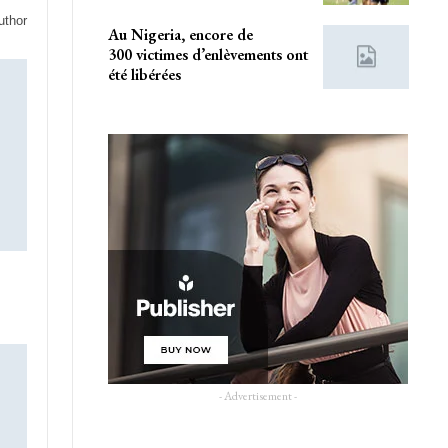
uthor
Au Nigeria, encore de
300 victimes d’enlèvements ont
été libérées
- Advertisement -