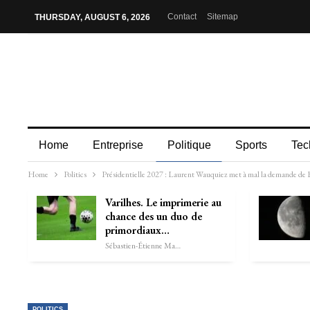
Contact
Sitemap
THURSDAY, AUGUST 6, 2026
Home
Entreprise
Politique
Sports
Tec
Home
Politics
Présidentielle 2027 : Laurent Wauquiez met à mal la demande de B
Varilhes. Le imprimerie au
chance des un duo de
primordiaux…
Sébastien-Étienne Marechal
POLITICS