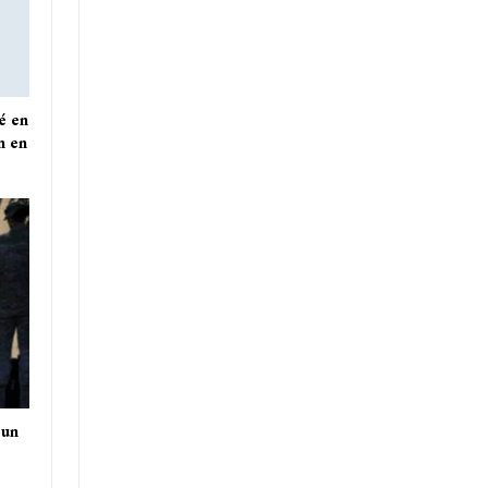
é en
n en
 un