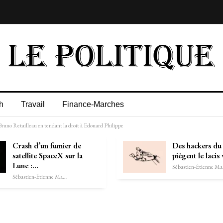
h
Travail
Finance-Marches
runo Retailleau en tendant la droit à Edouard Philippe
Crash d’un fumier de
Des hackers du 
satellite SpaceX sur la
piègent le lacis
Lune :…
Séb
Sébastien-Étienne Marechal