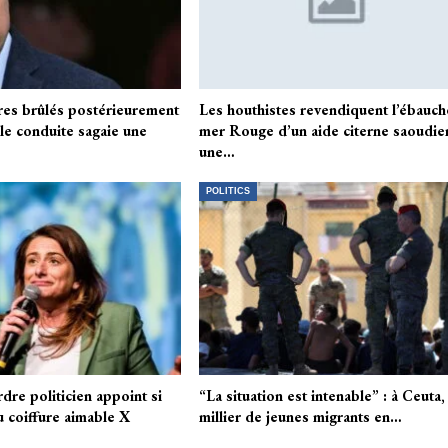
res brûlés postérieurement
Les houthistes revendiquent l’ébauch
 le conduite sagaie une
mer Rouge d’un aide citerne saoudie
une…
POLITICS
dre politicien appoint si
“La situation est intenable” : à Ceuta,
 coiffure aimable X
millier de jeunes migrants en…