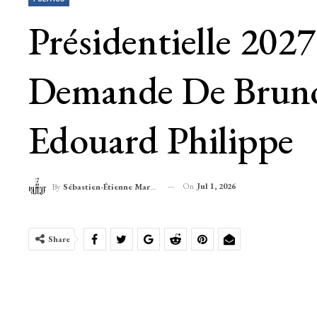
Présidentielle 202
Demande De Bruno 
Edouard Philippe
On
Jul 1, 2026
By
Sébastien-Étienne Marechal
Share