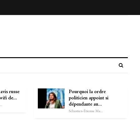
avis russe
Pourquoi la ordre
 wifi de…
politicien appoint si
dépendante au…
astien-Étienne Marechal
Sébastien-Étienne Marechal