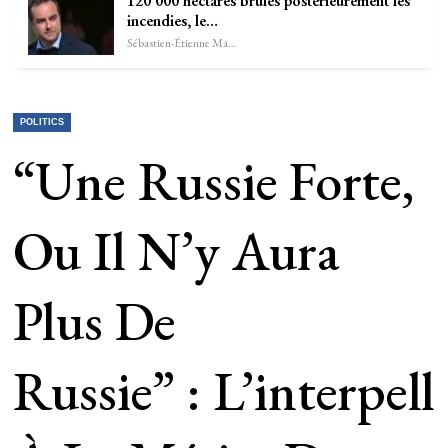
120 000 hectares brûlés postérieurement les
incendies, le…
Sébastien-Étienne Marechal
POLITICS
“Une Russie Forte,
Ou Il N’y Aura
Plus De
Russie” : L’interpell