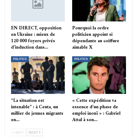
EN DIRECT, opposition
Pourquoi la ordre
en Ukraine : mieux de
politicien appoint si
120 000 foyers privés
dépendante au coiffure
d’induction dans…
aimable X
POLITICS
POLITICS
“La situation est
« Cette expédition va
intenable” : à Ceuta, un
essence d’un phase de
millier de jeunes migrants
emploi inouï » : Gabriel
en…
Attal à son…
PREV
NEXT