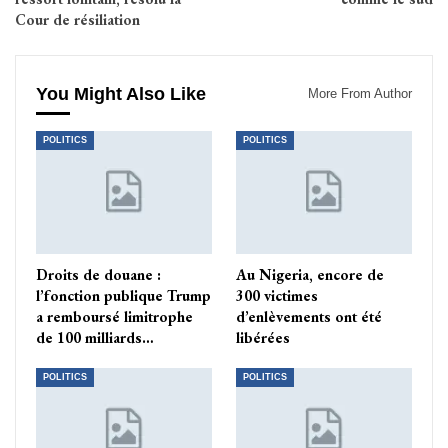
Cour de résiliation
You Might Also Like
More From Author
POLITICS
POLITICS
Droits de douane :
Au Nigeria, encore de
l’fonction publique Trump
300 victimes
a remboursé limitrophe
d’enlèvements ont été
de 100 milliards…
libérées
POLITICS
POLITICS