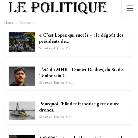
Home
Politics
« C’est Lopez qui succès » : le dégoût des
présidents de…
Sébastien-Étienne Marechal
L’été du MHR : Dimitri Delibes, du Stade
Toulousain à…
Sébastien-Étienne Marechal
Pourquoi l’blindée française géré douze
drones…
Sébastien-Étienne Marechal