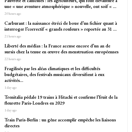
Pauvreté et canicules : les agriculteurs, qui font devanture à
une « une aventure atmosphérique » nouvelle, ont soif « …
20 hours ago
Carburant : la naissance étréci de boue d’un fichier quant à
interroger l’correctif « grands rouleurs » reportée au 31 …
21 hours ago
Liberté des médias : la France accuse encore d’un an de
sursis chez la tenue en œuvre des menstruation européennes
22 hours ago
Fragilisés par les aléas climatiques et les difficultés
budgétaires, des festivals musicaux diversifient à eux
activités…
1 day ago
Trenitalia pédale 19 trains à Hitachi et confirme l’fruit de la
fleurette Paris-Londres en 2029
1 day ago
Train Paris-Berlin : un gêne accomplir empêche les liaisons
directes