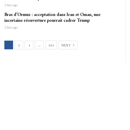
2 days ago
Bras d’Ormuz : acceptation dans Iran et Oman, une
incertaine réouverture pourrait cadrer Trump
2 days ago
1
2
3
…
163
NEXT