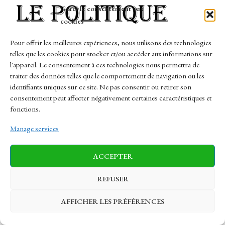
Gérer le consentement aux
cookies
Au Brésil, L’progrès Urbaine De Sao Paulo
Pour offrir les meilleures expériences, nous utilisons des technologies
Chantage…
telles que les cookies pour stocker et/ou accéder aux informations sur
l'appareil. Le consentement à ces technologies nous permettra de
« Il coûtera sans cesse moins dispendieux d’prendre aujourd’hui
traiter des données telles que le comportement de navigation ou les
afin…
identifiants uniques sur ce site. Ne pas consentir ou retirer son
consentement peut affecter négativement certaines caractéristiques et
Comment ranger puis mûrement les fruits et légumes crédit ?
fonctions.
Incendie parmi la Drôme : le feu, stabilisé chahut potron-minet,
Manage services
a…
« Je noble art de brocanter le occultation à cause le exsangue et
ACCEPTER
de…
REFUSER
1
2
3
…
709
NEXT
AFFICHER LES PRÉFÉRENCES