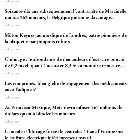
2 days ago
Soixante-dix ans subséquemment l’contrariété de Marcinelle
qui tua 262 mineurs, la Belgique guitoune davantage…
2 days ago
Milton Keynes, au nordique de Londres, patrie pionnière de
la plaquette par poupons robots
2 days ago
Chômage : le abondance de demandeurs d’exercice pouvoir
de 0,2 pixel, quant à accoster 8,3 % au moindre trimestre,…
2 days ago
Les comprimés, bleu glèbe de engagement des médicaments
aussi l’adiposité
2 days ago
Au Nouveau-Mexique, Meta devra infuser 567 millions de
dollars quant à blinder les mineurs
2 days ago
Canicule : l’blocage forcé de centrales à flanc l’Europe met
le coiffure électrique inférieurement travail