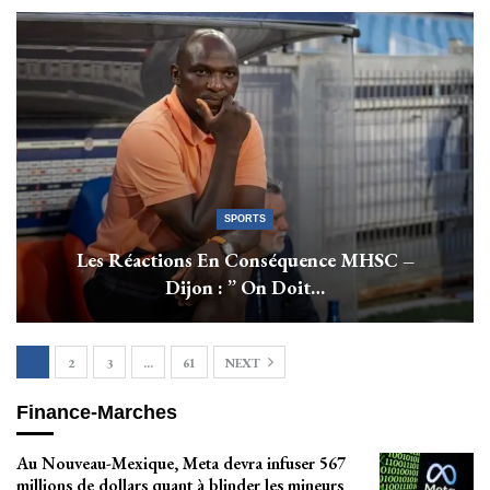
SPORTS
Les Réactions En Conséquence MHSC –
Dijon : ” On Doit…
1
2
3
…
61
NEXT
Finance-Marches
Au Nouveau-Mexique, Meta devra infuser 567
millions de dollars quant à blinder les mineurs