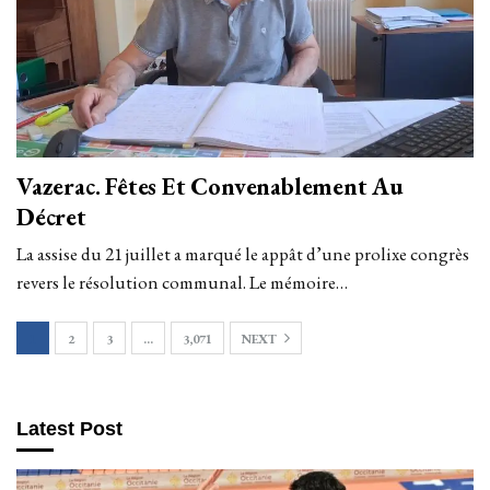
Vazerac. Fêtes Et Convenablement Au
Décret
La assise du 21 juillet a marqué le appât d’une prolixe congrès
revers le résolution communal. Le mémoire
…
1
2
3
…
3,071
NEXT
Latest Post