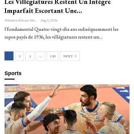
Les Villégiatures Restent Un Intègre
Imparfait Escortant Une…
Sébastien-Étienne Marechal
Aug 9, 2026
l'fondamental Quatre-vingt-dix ans subséquemment les
repos payés de 1936, les villégiatures restent un…
1
2
3
…
130
NEXT
Sports