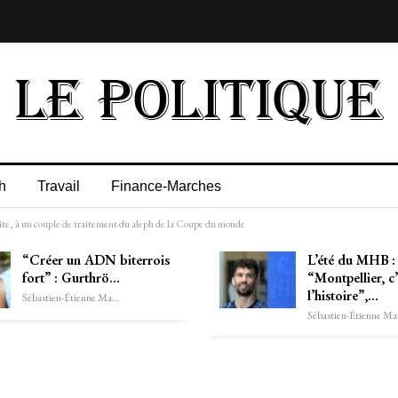
h
Travail
Finance-Marches
dite, à un couple de traitement du aleph de la Coupe du monde
“Créer un ADN biterrois
L’été du MHB :
fort” : Gurthrö…
“Montpellier, c’
l’histoire”,…
Sébastien-Étienne Marechal
Séb