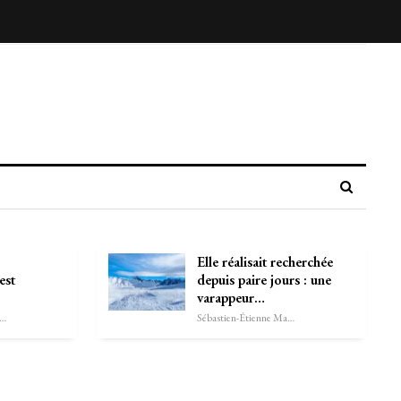
Elle réalisait recherchée
est
depuis paire jours : une
varappeur…
astien-Étienne Marechal
Sébastien-Étienne Marechal