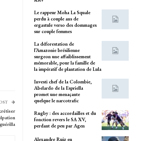
Le rappeur Moha La Squale
perdu à couple ans de
ergastule verso des dommages
sur couple femmes
La déforestation de
l’Amazonie brésilienne
surgeon une affaiblissement
mémorable, pour la famille de
la impératif de plantation de Lula
Investi chef de la Colombie,
Abelardo de la Espriella
promet une menaçante
quelque le narcotrafic
POST
crétiser
Rugby : des accordailles et du
ulpation
fonction revers le SA XV,
guérilla
perdant de peu par Agen
Alexandre Ruiz en