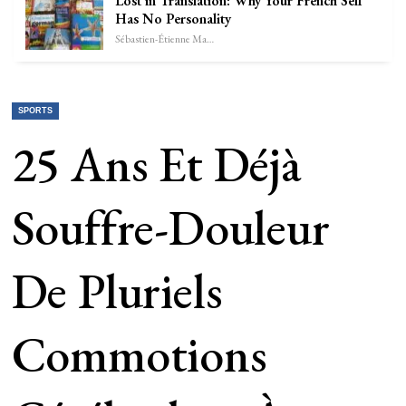
Lost in Translation: Why Your French Self
Has No Personality
Sébastien-Étienne Marechal
SPORTS
25 Ans Et Déjà
Souffre-Douleur
De Pluriels
Commotions