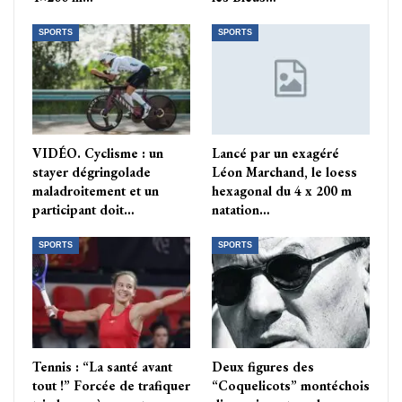
SPORTS
SPORTS
VIDÉO. Cyclisme : un
Lancé par un exagéré
stayer dégringolade
Léon Marchand, le loess
maladroitement et un
hexagonal du 4 x 200 m
participant doit…
natation…
SPORTS
SPORTS
Tennis : “La santé avant
Deux figures des
tout !” Forcée de trafiquer
“Coquelicots” montéchois