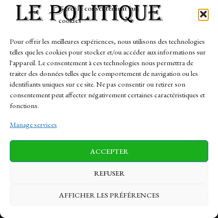
Tech
Gérer le consentement aux
Travail
cookies
Finance-Marches
Pour offrir les meilleures expériences, nous utilisons des technologies
telles que les cookies pour stocker et/ou accéder aux informations sur
Links
l'appareil. Le consentement à ces technologies nous permettra de
traiter des données telles que le comportement de navigation ou les
Contact
identifiants uniques sur ce site. Ne pas consentir ou retirer son
consentement peut affecter négativement certaines caractéristiques et
Sitemap
fonctions.
Manage services
News
Finance-Marches
Politics
ACCEPTER
Business
Tech
Health
Sports
Travel
REFUSER
AFFICHER LES PRÉFÉRENCES
© 1997-2026 - lepolitique.net. All Rights Reserved.