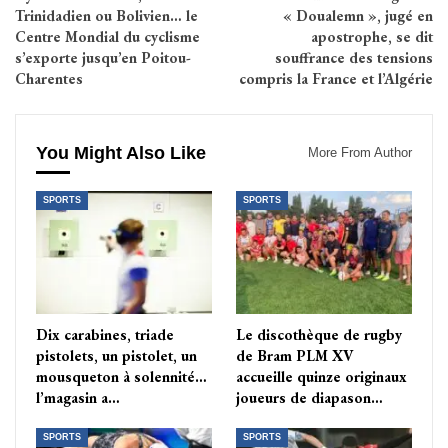
Trinidadien ou Bolivien… le
« Doualemn », jugé en
Centre Mondial du cyclisme
apostrophe, se dit
s’exporte jusqu’en Poitou-
souffrance des tensions
Charentes
compris la France et l’Algérie
You Might Also Like
More From Author
SPORTS
SPORTS
Dix carabines, triade
Le discothèque de rugby
pistolets, un pistolet, un
de Bram PLM XV
mousqueton à solennité…
accueille quinze originaux
l’magasin a…
joueurs de diapason…
SPORTS
SPORTS