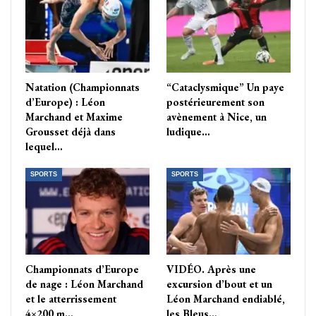
Natation (Championnats
“Cataclysmique” Un paye
d’Europe) : Léon
postérieurement son
Marchand et Maxime
avènement à Nice, un
Grousset déjà dans
ludique…
lequel…
SPORTS
SPORTS
Championnats d’Europe
VIDÉO. Après une
de nage : Léon Marchand
excursion d’bout et un
et le atterrissement
Léon Marchand endiablé,
4×200 m…
les Bleus…