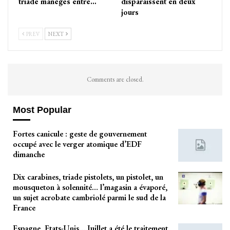
triade manèges entre…
disparaissent en deux
jours
PREV
NEXT
Comments are closed.
Most Popular
Fortes canicule : geste de gouvernement
occupé avec le verger atomique d’EDF
dimanche
Dix carabines, triade pistolets, un pistolet, un
mousqueton à solennité… l’magasin a évaporé,
un sujet acrobate cambriolé parmi le sud de la
France
Espagne, Etats-Unis… Juillet a été le traitement