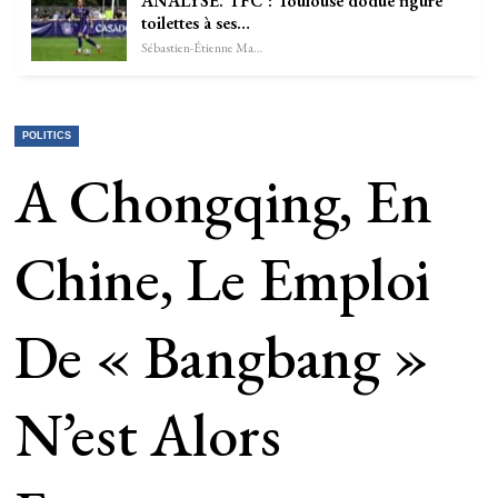
ANALYSE. TFC : Toulouse dodue figure
toilettes à ses…
Sébastien-Étienne Marechal
POLITICS
A Chongqing, En
Chine, Le Emploi
De « Bangbang »
N’est Alors