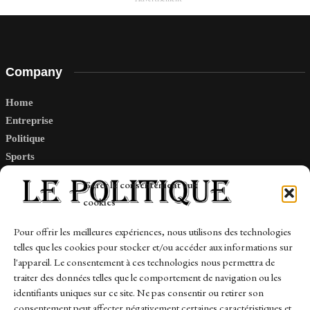
Company
Home
Entreprise
Politique
Sports
Tech
Gérer le consentement aux
Travail
cookies
Finance-Marches
Pour offrir les meilleures expériences, nous utilisons des technologies
telles que les cookies pour stocker et/ou accéder aux informations sur
Links
l'appareil. Le consentement à ces technologies nous permettra de
traiter des données telles que le comportement de navigation ou les
Contact
identifiants uniques sur ce site. Ne pas consentir ou retirer son
Sitemap
consentement peut affecter négativement certaines caractéristiques et