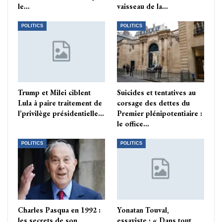
le…
vaisseau de la…
POLITICS
POLITICS
Trump et Milei ciblent
Suicides et tentatives au
Lula à paire traitement de
corsage des dettes du
l’privilège présidentielle…
Premier plénipotentiaire :
le office…
POLITICS
POLITICS
Charles Pasqua en 1992 :
Yonatan Touval,
les secrets de son
essayiste : « Dans tout