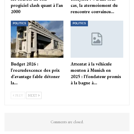
progiciel clash quant à l’an
cas, la atermoiement du
2000
rencontre convaincu…
POLITICS
POLITICS
Budget 2026 :
Attentat à la véhicule
l’recrudescence des prix
mouton à Munich en
d’avantage fable détoner
2025 : l’fondateur promis
la…
à la bagne à…
PREV
NEXT
Comments are closed.