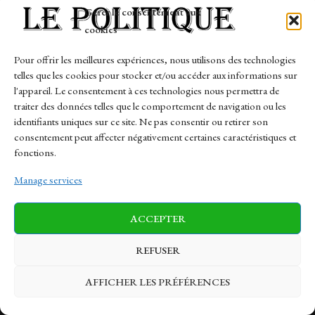
Tech
Gérer le consentement aux
Travail
cookies
Finance-Marches
Pour offrir les meilleures expériences, nous utilisons des technologies
telles que les cookies pour stocker et/ou accéder aux informations sur
Links
l'appareil. Le consentement à ces technologies nous permettra de
traiter des données telles que le comportement de navigation ou les
Contact
identifiants uniques sur ce site. Ne pas consentir ou retirer son
Sitemap
consentement peut affecter négativement certaines caractéristiques et
fonctions.
Manage services
News
Finance-Marches
Politics
ACCEPTER
Business
Tech
Health
Sports
Travel
REFUSER
AFFICHER LES PRÉFÉRENCES
© 1997-2026 - lepolitique.net. All Rights Reserved.