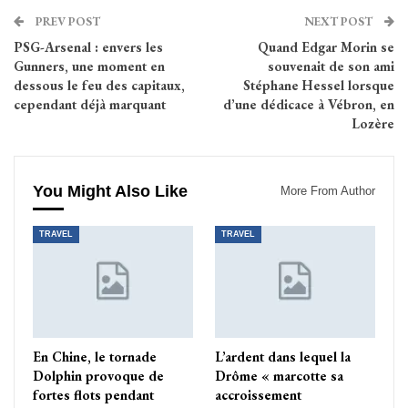
PREV POST
NEXT POST
PSG-Arsenal : envers les
Quand Edgar Morin se
Gunners, une moment en
souvenait de son ami
dessous le feu des capitaux,
Stéphane Hessel lorsque
cependant déjà marquant
d’une dédicace à Vébron, en
Lozère
You Might Also Like
More From Author
TRAVEL
TRAVEL
En Chine, le tornade
L’ardent dans lequel la
Dolphin provoque de
Drôme « marcotte sa
fortes flots pendant
accroissement