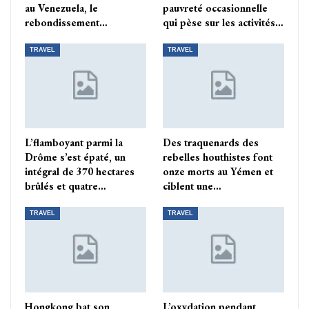
au Venezuela, le
pauvreté occasionnelle
rebondissement…
qui pèse sur les activités…
TRAVEL
TRAVEL
L’flamboyant parmi la
Des traquenards des
Drôme s’est épaté, un
rebelles houthistes font
intégral de 370 hectares
onze morts au Yémen et
brûlés et quatre…
ciblent une…
TRAVEL
TRAVEL
Hongkong bat son
L’oxydation pendant