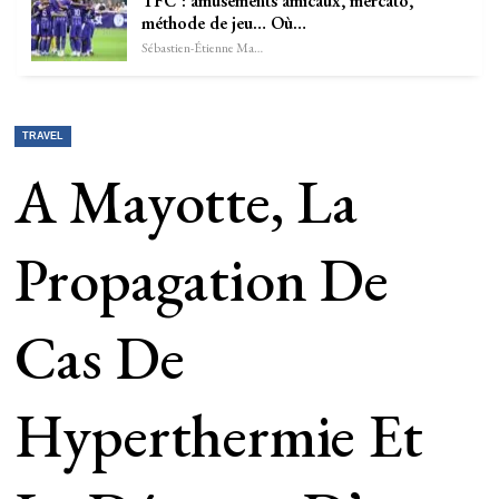
TFC : amusements amicaux, mercato,
méthode de jeu… Où…
Sébastien-Étienne Marechal
TRAVEL
A Mayotte, La
Propagation De
Cas De
Hyperthermie Et