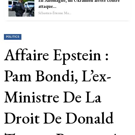
En Allemagne, un Ukrainien arrêté contre
attaque…
Sébastien-Étienne Marechal
POLITICS
Affaire Epstein :
Pam Bondi, L’ex-
Ministre De La
Droit De Donald