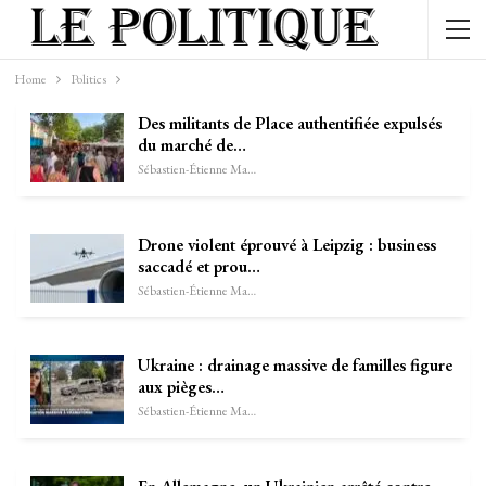
Home
Politics
Des militants de Place authentifiée expulsés
du marché de…
Sébastien-Étienne Marechal
Drone violent éprouvé à Leipzig : business
saccadé et prou…
Sébastien-Étienne Marechal
Ukraine : drainage massive de familles figure
aux pièges…
Sébastien-Étienne Marechal