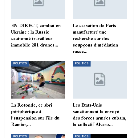
EN DIRECT, combat en
Le cassation de Paris
Ukraine : la Russie
manufacturé une
cautionné travailleur
recherche sur des
immobile 281 drones…
soupçons d’médiation
russe…
POLITICS
POLITICS
La Rotonde, ce abri
Les Etats-Unis
périphérique à
sanctionnent le envoyé
l’suspension sur l’île du
des forces armées cubain,
Ramier,…
le collectif Alvaro…
POLITICS
POLITICS