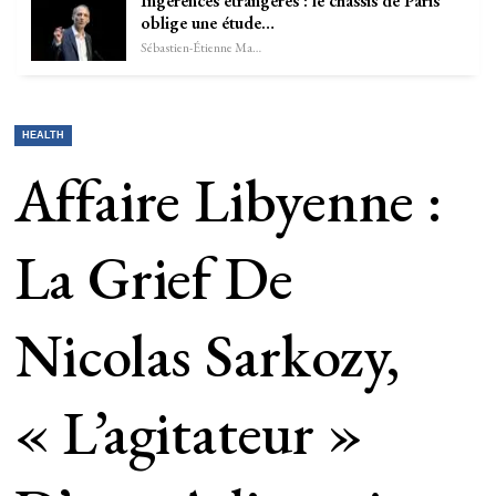
Ingérences étrangères : le châssis de Paris
oblige une étude…
Sébastien-Étienne Marechal
HEALTH
Affaire Libyenne :
La Grief De
Nicolas Sarkozy,
« L’agitateur »