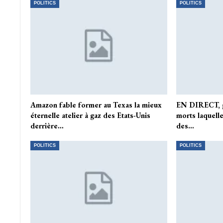
POLITICS
POLITICS
Amazon fable former au Texas la mieux
EN DIRECT, gu
éternelle atelier à gaz des Etats-Unis
morts laquell
derrière…
des…
POLITICS
POLITICS