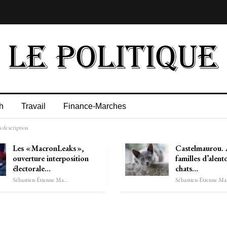
h
Travail
Finance-Marches
a description
Les « MacronLeaks »,
Castelmaurou. 
ouverture interposition
familles d’alent
électorale…
chats…
Sébastien-Étienne Marechal
Séb