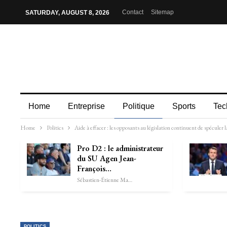
Contact
Sitemap
SATURDAY, AUGUST 8, 2026
Home
Entreprise
Politique
Sports
Tec
Home
Politics
Aide à effacer : les opposants au législation continuent de spéculer l
Pro D2 : le administrateur
du SU Agen Jean-
François…
Sébastien-Étienne Marechal
POLITICS