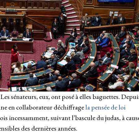
es sénateurs, eux, ont posé à elles baguettes. Depui
mine en collaborateur déchiffrage
la pensée de loi
rois incessamment, suivant l’bascule du judas, à caus
ensibles des dernières années.