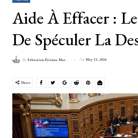
Aide À Effacer : L
De Spéculer La Des
On
May 11, 2026
By
Sébastien-Étienne Marechal
Share