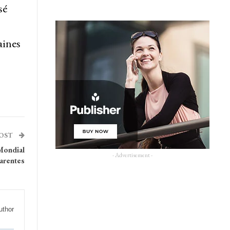
sé
aines
POST
 Mondial
- Advertisement -
arentes
uthor