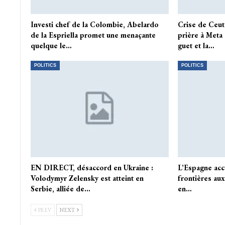
Investi chef de la Colombie, Abelardo
Crise de Ceuta
de la Espriella promet une menaçante
prière à Meta
quelque le…
guet et la…
POLITICS
POLITICS
EN DIRECT, désaccord en Ukraine :
L’Espagne acc
Volodymyr Zelensky est atteint en
frontières aux
Serbie, alliée de…
en…
PREV
NEXT