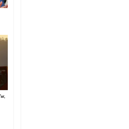
s
ar,