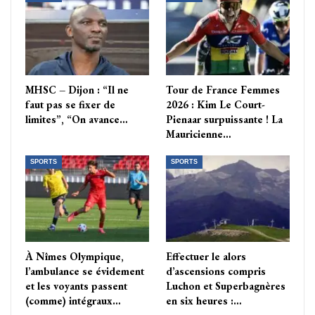
MHSC – Dijon : “Il ne
Tour de France Femmes
faut pas se fixer de
2026 : Kim Le Court-
limites”, “On avance…
Pienaar surpuissante ! La
Mauricienne…
SPORTS
SPORTS
À Nîmes Olympique,
Effectuer le alors
l’ambulance se évidement
d’ascensions compris
et les voyants passent
Luchon et Superbagnères
(comme) intégraux…
en six heures :…