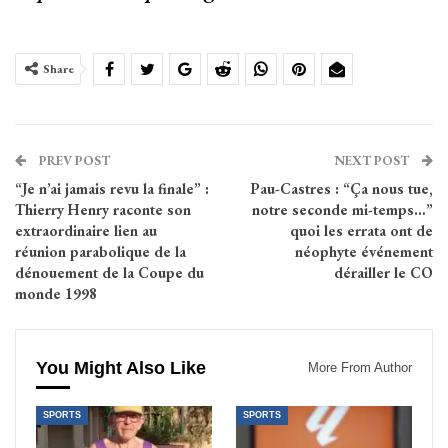
Share
PREV POST
NEXT POST
“Je n’ai jamais revu la finale” :
Pau-Castres : “Ça nous tue,
Thierry Henry raconte son
notre seconde mi-temps…”
extraordinaire lien au
quoi les errata ont de
réunion parabolique de la
néophyte événement
dénouement de la Coupe du
dérailler le CO
monde 1998
You Might Also Like
More From Author
SPORTS
SPORTS