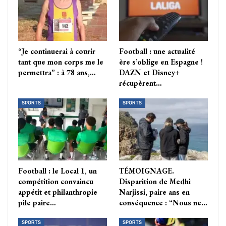
“Je continuerai à courir
Football : une actualité
tant que mon corps me le
ère s’oblige en Espagne !
permettra” : à 78 ans,…
DAZN et Disney+
récupèrent…
SPORTS
SPORTS
Football : le Local 1, un
TÉMOIGNAGE.
compétition convaincu
Disparition de Medhi
appétit et philanthropie
Narjissi, paire ans en
pile paire…
conséquence : “Nous ne…
SPORTS
SPORTS