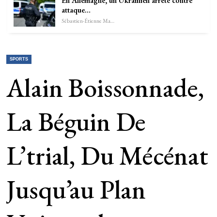
En Allemagne, un Ukrainien arrêté contre
attaque…
Sébastien-Étienne Marechal
SPORTS
Alain Boissonnade,
La Béguin De
L’trial, Du Mécénat
Jusqu’au Plan