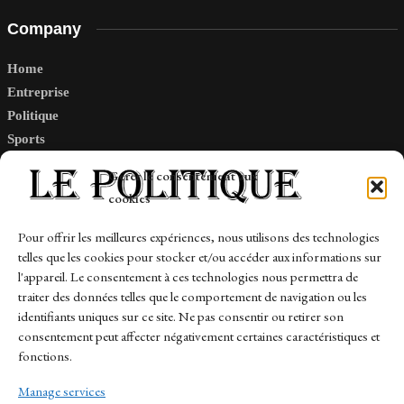
Company
Home
Entreprise
Politique
Sports
Tech
Gérer le consentement aux
Travail
cookies
Finance-Marches
Pour offrir les meilleures expériences, nous utilisons des technologies
telles que les cookies pour stocker et/ou accéder aux informations sur
Links
l'appareil. Le consentement à ces technologies nous permettra de
traiter des données telles que le comportement de navigation ou les
Contact
identifiants uniques sur ce site. Ne pas consentir ou retirer son
Sitemap
consentement peut affecter négativement certaines caractéristiques et
fonctions.
Manage services